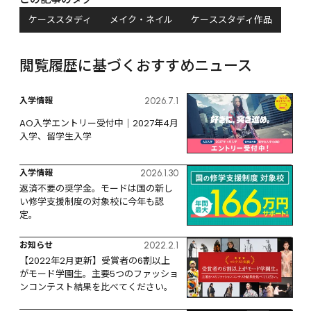
ケーススタディ
メイク・ネイル
ケーススタディ作品
閲覧履歴に基づくおすすめニュース
入学情報
2026.7.1
AO入学エントリー受付中｜2027年4月
入学、留学生入学
入学情報
2026.1.30
返済不要の奨学金。モードは国の新し
い修学支援制度の対象校に今年も認
定。
お知らせ
2022.2.1
【2022年2月更新】受賞者の6割以上
がモード学園生。主要5つのファッショ
ンコンテスト結果を比べてください。