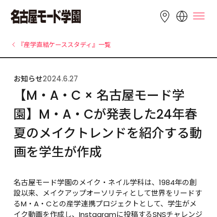
LANGUAGE
『産学直結ケーススタディ』一覧
English
简体中文
繁體中文
お知らせ
2024.6.27
Bahasa 
한국어
Tiếng Việt
【M・A・C × 名古屋モード学
Indonesia
園】M・A・Cが発表した24年春
夏のメイクトレンドを紹介する動
画を学生が作成
名古屋モード学園のメイク・ネイル学科は、1984年の創
設以来、メイクアップオーソリティとして世界をリードす
るM・A・Cとの産学連携プロジェクトとして、学生がメ
イク動画を作成し、Instagramに投稿するSNSチャレンジ