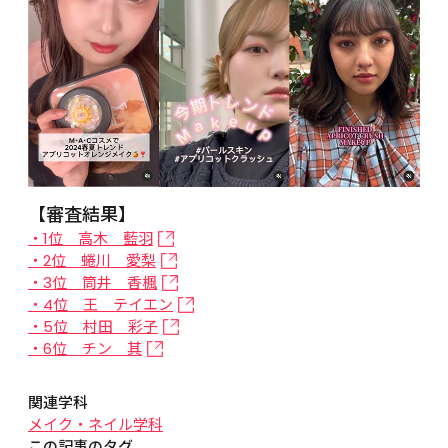
【審査結果】
・1位　高木　藍羽
・2位　蜷川　愛梨
・3位　筒井　香楓
・4位　王　テイエン
・5位　村田　彩子
・6位　チン　其
関連学科
メイク・ネイル学科
この記事のタグ