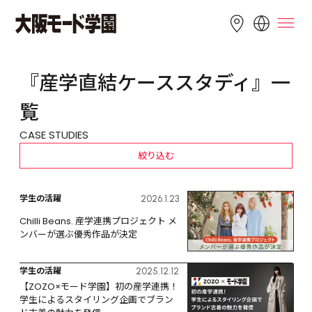
LANGUAGE
『産学直結ケーススタディ』一
English
简体中文
繁體中文
覧
Bahasa 
한국어
Tiếng Việt
CASE STUDIES
Indonesia
絞り込む
学生の活躍
2026.1.23
Chilli Beans. 産学連携プロジェクト メ
ンバーが選ぶ優秀作品が決定
学生の活躍
2025.12.12
【ZOZO×モード学園】初の産学連携！
学生によるスタイリング企画でブラン