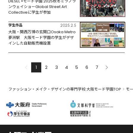
DIESEL ×モード学園 2025秋冬ミラノラ
ンウェイショーGlobal Street Art 
Collectiveに学生が参加
学生作品
2025.2.5
大阪・関西万博の玄関口Osaka Metro
夢洲駅　大阪モード学園の学生がデザ
インした自動販売機設置
1
2
3
4
5
6
7
ファッション・メイク・デザインの専門学校 大阪モード学園TOP
モ