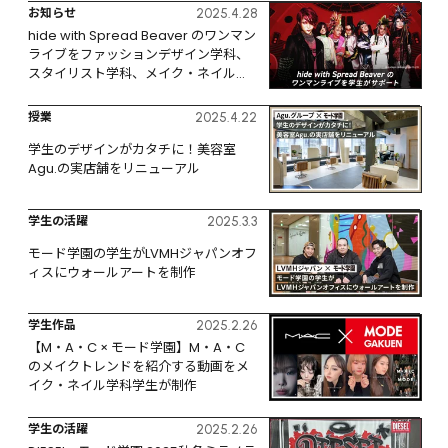
お知らせ
2025.4.28
hide with Spread Beaver のワンマン
ライブをファッションデザイン学科、
スタイリスト学科、メイク・ネイル学
科がサポート
授業
2025.4.22
学生のデザインがカタチに！美容室
Agu.の実店舗をリニューアル
学生の活躍
2025.3.3
モード学園の学生がLVMHジャパンオフ
ィスにウォールアートを制作
学生作品
2025.2.26
【M・A・C × モード学園】M・A・C
のメイクトレンドを紹介する動画をメ
イク・ネイル学科学生が制作
学生の活躍
2025.2.26