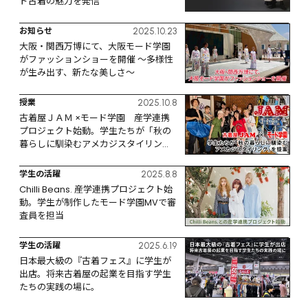
ド古着の魅力を発信
お知らせ
2025.10.23
大阪・関西万博にて、大阪モード学園
がファッションショーを開催 ～多様性
が生み出す、新たな美しさ～
授業
2025.10.8
古着屋ＪＡＭ ×モード学園　産学連携
プロジェクト始動。学生たちが「秋の
暮らしに馴染むアメカジスタイリン
グ」を提案。
学生の活躍
2025.8.8
Chilli Beans. 産学連携プロジェクト始
動。学生が制作したモード学園MVで審
査員を担当
学生の活躍
2025.6.19
日本最大級の『古着フェス』に学生が
出店。将来古着屋の起業を目指す学生
たちの実践の場に。