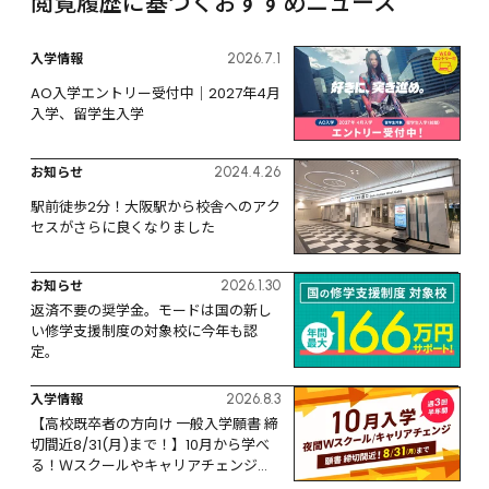
閲覧履歴に基づくおすすめニュース
入学情報
2026.7.1
AO入学エントリー受付中｜2027年4月
入学、留学生入学
お知らせ
2024.4.26
駅前徒歩2分！大阪駅から校舎へのアク
セスがさらに良くなりました
お知らせ
2026.1.30
返済不要の奨学金。モードは国の新し
い修学支援制度の対象校に今年も認
定。
入学情報
2026.8.3
【高校既卒者の方向け 一般入学願書 締
切間近8/31(月)まで！】10月から学べ
る！Ｗスクールやキャリアチェンジな
ど、リスタートするなら今！