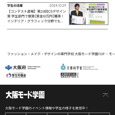
学生の活躍
2024.10.29
【コンテスト速報】第23回CSデザイン
賞 学生部門で銀賞(賞金10万円)獲得！
インテリア・グラフィック分野でも活
躍
ファッション・メイク・デザインの専門学校 大阪モード学園TOP
モ
大阪モード学園
のイベント情報や学生の様子を発信中！