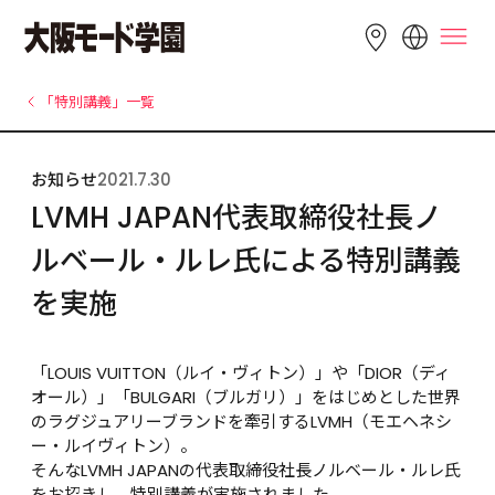
LANGUAGE
「特別講義」一覧
English
简体中文
繁體中文
お知らせ
2021.7.30
Bahasa 
한국어
Tiếng Việt
LVMH JAPAN代表取締役社長ノ
Indonesia
ルベール・ルレ氏による特別講義
を実施
「LOUIS VUITTON（ルイ・ヴィトン）」や「DIOR（ディ
オール）」「BULGARI（ブルガリ）」をはじめとした世界
のラグジュアリーブランドを牽引するLVMH（モエヘネシ
ー・ルイヴィトン）。

そんなLVMH JAPANの代表取締役社長ノルベール・ルレ氏
をお招きし、特別講義が実施されました。
