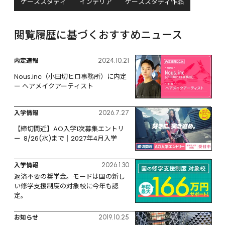
ケーススタディ
インテリア
ケーススタディ作品
閲覧履歴に基づくおすすめニュース
内定速報
2024.10.21
Nous.inc（小田切ヒロ事務所）に内定 
ー ヘアメイクアーティスト
入学情報
2026.7.27
【締切間近】AO入学1次募集エントリ
ー  8/26(水)まで｜2027年4月入学
入学情報
2026.1.30
返済不要の奨学金。モードは国の新し
い修学支援制度の対象校に今年も認
定。
お知らせ
2019.10.25