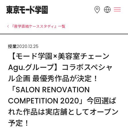
LANGUAGE
『産学直結ケーススタディ』一覧
English
简体中文
繁體中文
授業
2020.12.25
Bahasa 
한국어
Tiếng Việt
【モード学園×美容室チェーン
Indonesia
Agu.グループ】コラボスペシャ
ル企画 最優秀作品が決定！
「SALON RENOVATION 
COMPETITION 2020」今回選ば
れた作品は実店舗としてオープン
予定！