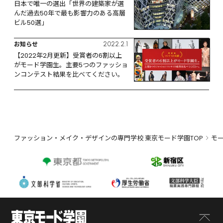
日本で唯一の選出「世界の建築家が選
んだ過去50年で最も影響力のある高層
ビル50選」
お知らせ
2022.2.1
【2022年2月更新】受賞者の6割以上
がモード学園生。主要5つのファッショ
ンコンテスト結果を比べてください。
ファッション・メイク・デザインの専門学校 東京モード学園TOP
モ