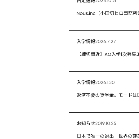
内定速報
2024.10.21
Nous.inc（小田切ヒロ事
入学情報
2026.7.27
【締切間近】AO入学1次募集エン
入学情報
2026.1.30
返済不要の奨学金。モードは
お知らせ
2019.10.25
日本で唯一の選出「世界の建