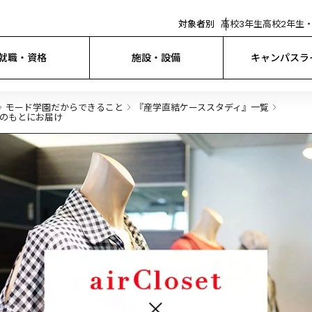
対象者別
高校3年生
高校2年生・
就職・資格
施設・設備
キャンパスラ
モード学園だからできること
『産学直結ケーススタディ』一覧
様のもとにお届け