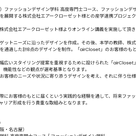
）ファッションデザイン学科 高度専門士コース、ファッションデ
を展開する株式会社エアークローゼット様との産学連携プロジェク
株式会社エアークローゼット様よりオンライン講義を実施して頂き
ゲットニーズに沿ったデザインを作成。その後、本学の教師、株式
通過した計8点のデザインを制作。「airCloset」のお客様のも
広いスタイリング提案を重視するために設けられた「airClose
、機能性などの観点が選考基準となります。

お客様のニーズや状況に寄り添うデザインを考え、それに伴う仕
際にお客様のもとに届くという実践的な経験を通して、将来ファッ
ャリア形成を行う貴重な取組みとなります。



阪・名古屋）
