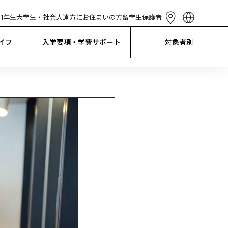
1年生
大学生・社会人
遠方にお住まいの方
留学生
保護者
English
简体中文
イフ
入学要項・学費サポート
対象者別
繁體中文
한국어
Tiếng Việt
Bahasa 
Indonesia