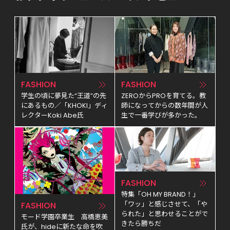
FASHION
FASHION
学生の頃に夢見た“王道”の先
ZEROからPROを育てる。教
にあるもの／「KHOKI」ディ
師になってからの数年間が人
レクターKoki Abe氏
生で一番学びが多かった。
FASHION
特集「OH MY BRAND！」
「ワッ」と感じさせて、「や
FASHION
られた」と思わせることがで
モード学園卒業生　高橋恵美
きたら勝ちだ
氏が、hideに新たな命を吹