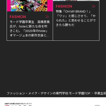
FASHION
特集「OH MY BRAND！」
「ワッ」と感じさせて、「や
FASHION
られた」と思わせることがで
モード学園卒業生　高橋恵美
きたら勝ちだ
氏が、hideに新たな命を吹
きこむ。「2020年のhide」
オマージュ本の新作衣装とヴ
ィジュアルアートを製作！
ファッション・メイク・デザインの専門学校 モード学園TOP
卒業生紹