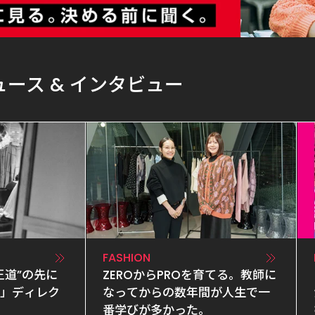
ース & インタビュー
FASHION
王道”の先に
ZEROからPROを育てる。教師に
I」ディレク
なってからの数年間が人生で一
番学びが多かった。