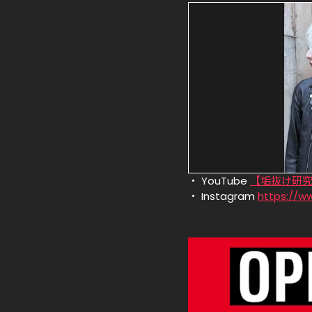
YouTube 
【垢抜け研
Instagram 
https://w