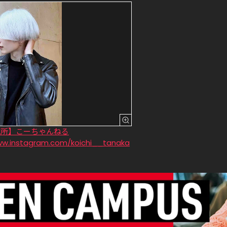
究所】こーちゃんねる
ww.instagram.com/koichi__tanaka