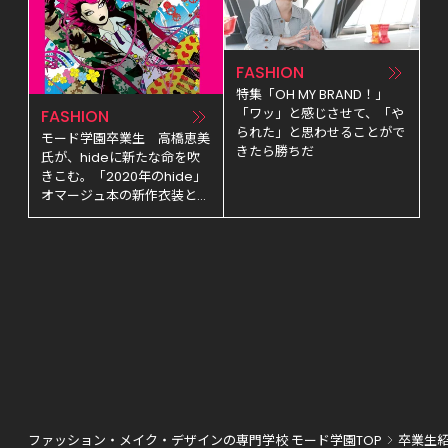
FASHION
特集「OH MY BRAND！」
「ワッ」と感じさせて、「や
FASHION
られた」と思わせることがで
モード学園卒業生　高橋恵美
きたら勝ちだ
氏が、hideに新たな命を吹
きこむ。「2020年のhide」
オマージュ本の新作衣装とヴ
ィジュアルアートを製作！
ファッション・メイク・デザインの専門学校 モード学園TOP
卒業生紹