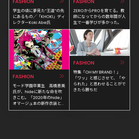
FASHION
FASHION
学生の頃に夢見た“王道”の先
ZEROからPROを育てる。教
にあるもの／「KHOKI」ディ
師になってからの数年間が人
レクターKoki Abe氏
生で一番学びが多かった。
FASHION
特集「OH MY BRAND！」
FASHION
「ワッ」と感じさせて、「や
られた」と思わせることがで
モード学園卒業生　高橋恵美
きたら勝ちだ
氏が、hideに新たな命を吹
きこむ。「2020年のhide」
オマージュ本の新作衣装とヴ
ィジュアルアートを製作！