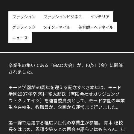
ファッション
ファッションビジネス
インテリア
グラフィック
メイク・ネイル
美容師・ヘアネイル
ニュース
卒業生の集いである「MAC大会」が、10/21（金）に開催
されました。
モード学園が50周年を迎える記念すべき本年は、モード
学園2007年卒 河村 聖太郎氏（有限会社オガワジュンゾ
ウ・クリエイツ）を運営委員長として、モード学園の卒業
生や在校生、教職員が、企画から運営まで行いました。
第一線で活躍する幅広い世代の卒業生が参加。 青木 稔校
長をはじめ、恩師や級友との再会や語らいはもちろん、年