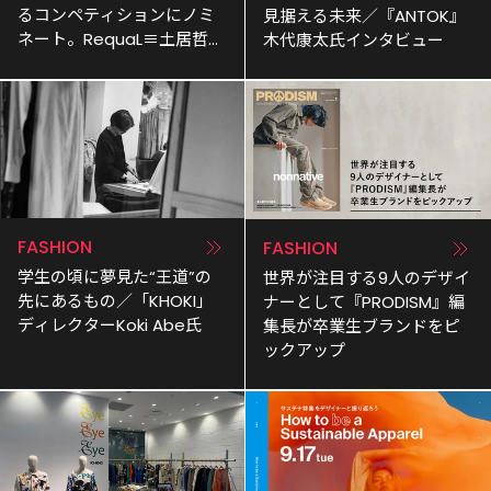
るコンペティションにノミ
見据える未来／『ANTOK』
ネート。RequaL≡土居哲也
木代康太氏インタビュー
氏
FASHION
FASHION
学生の頃に夢見た“王道”の
世界が注目する9人のデザイ
先にあるもの／「KHOKI」
ナーとして『PRODISM』編
ディレクターKoki Abe氏
集長が卒業生ブランドをピ
ックアップ