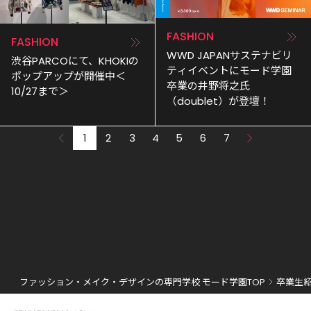
FASHION
FASHION
WWD JAPANサステナビリ
渋谷PARCOにて、KHOKIの
ティイベントにモード学園
ポップアップが開催中＜
卒業の井野将之氏
10/27まで＞
（doublet）が登壇！
1
2
3
4
5
6
7
ファッション・メイク・デザインの専門学校 モード学園TOP
卒業生紹