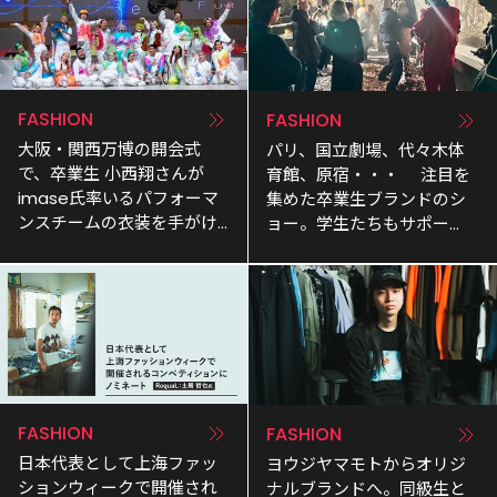
FASHION
FASHION
大阪・関西万博の開会式
パリ、国立劇場、代々木体
で、卒業生 小西翔さんが 
育館、原宿・・・ 　注目を
imase氏率いるパフォーマ
集めた卒業生ブランドのシ
ンスチームの衣装を手がけ
ョー。学生たちもサポー
ました。
ト。
FASHION
FASHION
日本代表として上海ファッ
ヨウジヤマモトからオリジ
ションウィークで開催され
ナルブランドへ。同級生と