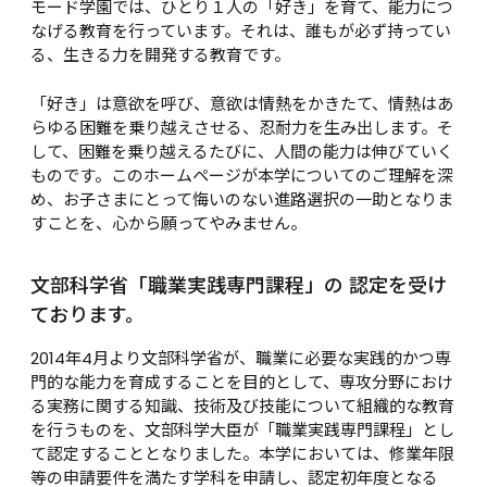
モード学園では、ひとり１人の「好き」を育て、能力につ
なげる教育を行っています。それは、誰もが必ず持ってい
る、生きる力を開発する教育です。
「好き」は意欲を呼び、意欲は情熱をかきたて、情熱はあ
らゆる困難を乗り越えさせる、忍耐力を生み出します。そ
して、困難を乗り越えるたびに、人間の能力は伸びていく
ものです。このホームページが本学についてのご理解を深
め、お子さまにとって悔いのない進路選択の一助となりま
すことを、心から願ってやみません。
文部科学省「職業実践専門課程」の 認定を受け
ております。
2014年4月より文部科学省が、職業に必要な実践的かつ専
門的な能力を育成することを目的として、専攻分野におけ
る実務に関する知識、技術及び技能について組織的な教育
を行うものを、文部科学大臣が「職業実践専門課程」とし
て認定することとなりました。本学においては、修業年限
等の申請要件を満たす学科を申請し、認定初年度となる