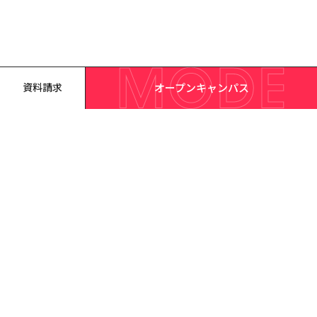
オープンキャンパス
資料請求
ファッション・メイク・デザインの専門学校 名古屋モード学園TOP
訪