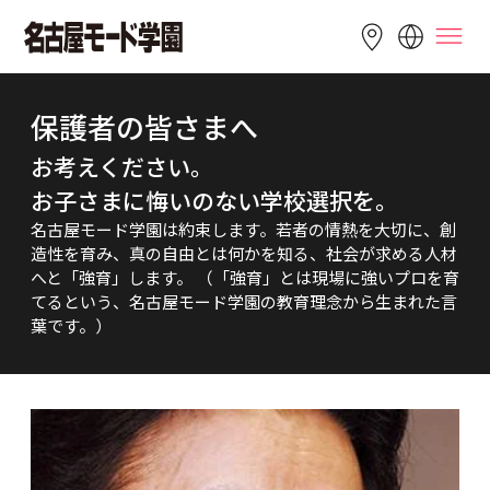
LANGUAGE
保護者の皆さまへ
English
简体中文
繁體中文
お考えください。

Bahasa 
お子さまに悔いのない学校選択を。
한국어
Tiếng Việt
Indonesia
名古屋モード学園は約束します。若者の情熱を大切に、創
造性を育み、真の自由とは何かを知る、社会が求める人材
へと「強育」します。 （「強育」とは現場に強いプロを育
てるという、名古屋モード学園の教育理念から生まれた言
葉です。）