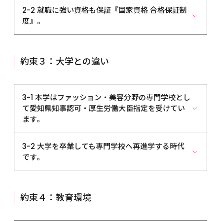
意工夫する、「自立した人格」を育てる専門学校で
『完全就職保証制度』は自信の証明です。
独自の教育システム
の授業で学び、必ず課題を提出する」など、より具
2-2 就職に強い資格も保証『国家資格 合格保証制
す。
本学は創立以来、万全の指導体制でプロ就職の確か
体的な「目的」に変え、実現へ大きく前進するよう
度』。
な実績を上げてきました。 これは、本学の指導カリ
指導します。「好き」から興味が湧き、情熱が生ま
ルール・マナーを守る大切さを指導しています。
キュラムが産業界のニーズに直結している証です。 
即戦力の証、生涯の武器。資格取得をバックアップ
れ、厳しさに耐えられる精神力とクリエイターとし
人間性教育を根幹としている本学では、学生に対
また、卒業生たちが実社会ですばらしい実績を築き
しています。
ての能力が身につくのだと確信しています。
し、法令は当然のこととして、規律や秩序、ルー
上げ、産業界からの信頼により実現できたことでも
約束３：大学との違い
業界が新卒者の採用にあたって最も重要視するの
ル、マナーを守ることの必要性を徹底しています。
あります。 そして、その自信が『完全就職保証制
業界に直結。だから就職に強いのです。
は、高いレベルの「専門職として必要な知識・技
学生である前に人としてなぜ守らねばならないかの
度』を生み出しました。卒業時に万一就職できない
時代のニーズを先取りしたカリキュラム開発をはじ
術」「プロ意識」です。 「資格」はその実力を証明
意義を伝え、言葉遣い、あいさつ、礼節、受講態度
場合、卒業後、就職が決定するまでの必要な学費は2
め、業界第一線で活躍しているスペシャリストによ
するいわば、プロとしてのパスポートです。本学で
などを学生心得として指導。また警察庁、国税庁、
3-1 本学はファッション・美容分野の専門学校とし
年間本学が負担します。また、卒業後も転職や再就
る特別講義、実際の仕事を体験できるインターンシ
は全学科において、 各種の資格取得に向け、独自の
消費者センターといった行政機関などの協力を得な
て愛知県知事認可・厚生労働大臣指定を受けてい
職の相談・指導に応じる『15年間就職保証制度』な
ップ制度など、産業界との密接な連携体制を整え、
カリキュラムや指導方法、専門職員を完備。 その結
がら、学生に対して「薬物取扱い防止に関する講
ます。
どでバックアップを続けます。
数々の交流実績を重ねています。本学卒業生の就職
果、目指す企業・職種への就職に有利な資格を取得
義」「税金に関する租税講義」「トラブル防止のた
就職実績
実績は、産業界からの評価の高さを物語っています。
することができます。
認可校と無認可教育施設との違い。
めの悪質商法に関する講義」「生命の大切さに関す
3-2 大学を卒業しても専門学校へ再進学する時代
産学直結ケーススタディ
本学は、私立学校法第64条第4項に定められた学校
る講義」などを実施しています。
「就社」ではなく「就職」です。
『国家資格 合格保証制度』
です。
プロが直接指導「特別講義」
法人であり、学校教育法第124条にもとづく専修学校
本学は、職業・職種に直結した専門知識や技術を学
厚生労働省が指定する本学の学科において卒業認定
退学につながるのは｢怠学｣だけです。
です。ひとり１人の適性を発見し育てる基礎コース
び、身につけます。対して大学は、幅広いテーマを
何のために進学するか。専門学校と大学の違い。
を受けた人で、美容師国家試験に万一合格できなか
クリエイターになるための勉強というと、素質・才能
と、プロになるための能力を育てる専門コース・高度
学問的に研究する教育機関です。この違いは、就職
フリーターやニートの増加が社会問題化。文部科学
った場合、卒業後、資格取得に向けた勉学を継続す
が必要だ、と考えがちではないでしょうか。実際、
専門士コースを設け、幅広い専門技術・知識・感性を
に関しても大きな違いとなって現れています。「一流
約束４：教育環境
省の2013年学校基本調査によれば、大学卒業者のう
るために必要な学費は2年間本学が負担します。（通
各種の学校で、授業についていくことができずに、
兼ね備えた「社会人」を育成する専門学校です。ま
企業ならどこでもいい」「自分の程度ならこのくら
ち、安定的な雇用に就いていない者の占める割合が
信コースの適用は1年間）
やめてしまう学生が多いことは否めません。しか
た、美容師国家資格受験コースは美容師法にもとづく
いの会社に採用されるだろう」と、大学生の多くは自
２割を越えました。また希望の就職をかなえるため