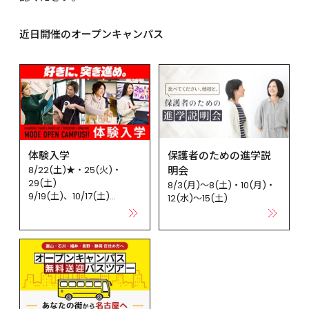
寮・アパート・マンション サポートシステム
学科と美容学科は研修を兼ねてパリ、ロンドンへと渡
す。卒業生はモード学園の大切な財産だと考えていま
本学には全国から多くの人が入学します。自宅を離
り、ヘア・メイクの最先端を学びます。
す。
近日開催のオープンキャンパス
れ勉学をする学生にとって、一番の問題は住居です。
活躍するモード学園の卒業生「CROSS MODE（ク
そのため本学では学園指定学生寮から、不動産会社
ロスモード）」
との提携による特典つきアパート・マンション（礼
金0円・仲介手数料0円）まで、ひとり１人のニーズ
校舎の安全性
に応える住まいのサポートシステムがあります。
校舎の構造は地震や台風等の災害時の検証を行い、
寮・アパート・マンションサポートシステム
安全性を確保した構造計画として、国土交通大臣の
認定を取得し、災害時に防災拠点としても機能でき
るグレードの建物としています。また、防災および
体験入学
保護者のための進学説
耐火性能についても、従来の基準だけでなく構造計
8/22(土)★・25(火)・
明会
画と同様に安全性を検証し、国土交通大臣の認定を
29(土)

8/3(月)～8(土)・10(月)・
得ています。また、万一に備えて、AED（自動体外式
9/19(土)、10/17(土)

12(水)～15(土)
除細動器）を設置。教職員は救命訓練、避難訓練、
消防訓練などを受け、安全にも万全を期しています。
★遠方にお住まいの方向け
に、「オープンキャンパス
施設・設備
無料送迎バスツアー」も実
施します。