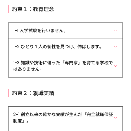
約束１：教育理念
1-1 入学試験を行いません。
偏差値重視の成績では決して人の価値は測れませ
1-2 ひとり１人の個性を見つけ、伸ばします。
ん。
本学の学生は、入学前から自分が進む分野が「好
独自の教育を行っています。
き」で、それを職業にしようと学んでいます。入学
1-3 知識や技術に偏った「専門家」を育てる学校で
たとえば、「○○自動車の社長の名前は？」という
時、その「好き」を測るのに、学校の成績や偏差値
はありません。
問題には、1つの回答しかありませんが、「○○自動
を調べる試験が役に立つのでしょうか。「偏差値重
車についての感想を述べよ」といった問題ならどう
視の成績では決して人の価値は測れない。」これが
豊かさを目指す教育理念が、「自立した人格」を育
でしょうか。その答えはひとり１人違うはずであ
本学の考え方です。本学がTVCMでメッセージしてい
てます。
り、○や×で簡単に優劣をつけられるものではありま
約束２：就職実績
るのは、他とはひと味違う、何かありそうな学校
学生のひとり１人に、「豊かさ」のある人間になっ
せん。本学では、このように、答えの無限にある問
だ、と、感じてほしいからです。感性の共感。入学試
て欲しい。それが、本学の願いです。「豊かさ」を
題や課題を使って、学生たちの良いところ＝「個性」
験はそれで十分。これが私たちの結論です。
手に入れるためには、明確な「目的」と強い「意
を見つけ、伸ばし、評価する授業を行っています。た
志」を持った、「自立した人格」であることが必要
2-1 創立以来の確かな実績が生んだ『完全就職保証
だ間違いを見つけるだけの、減点主義の教育ではあ
夢を夢で終わらせません。
です。本学は、知識や技術に偏った「専門家」を育
制度』。
りませんから、授業への参加意欲も旺盛になってく
本学は、入学時には単に「○○になりたい」だった
てる学校ではありません。常に問題意識を持って創
るのです。
夢や目標を、「即戦力として就職するために、毎日