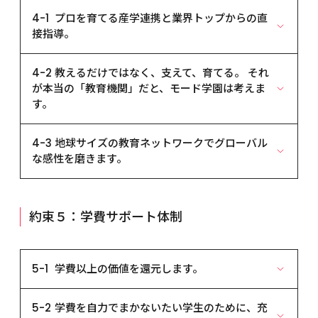
資格・検定対策
し、退学につながるのは学ぶことを怠ること、すな
養成施設として、厚生労働大臣の指定を受けていま
分と会社を天秤にかけて就職活動をしています。た
に大学卒業後や社会人経験後に、専門学校へ再進学
4-1	プロを育てる産学連携と業界トップからの直
わち「怠学」だと本学は考えています。①「毎日の授
す。姉妹校として東京モード学園・大阪モード学園
とえ採用が決まっても、人事の都合で配属先が決まっ
する人も増えています。私たちは考えます。学びたい
接指導。
業にきちんと出席する」 欠席ぐせは、怠学の始まり
のほか、グループ校としてHAL（名古屋・東京・大
てしまう。これを「就社」と言います。本学では、本
ことがあって大学や専門学校などの教育機関へ進学
です。②「課題を提出する」 基礎からしっかり指導
阪）と医専/医校（名古屋・東京・大阪）、モード学
人の希望する会社はもちろん、スペシャリストとし
したものの、自分の希望する就職につながらなけれ
産学連携から生まれたプロジェクト「ケーススタデ
していきますので、一歩一歩、力がついていくのが
園パリ校クレアポールをあわせ、全10校において社
て職業・職種にもこだわります。仕事が好きな内容
4-2	教えるだけではなく、支えて、育てる。 それ
ば、それは即ち「学歴」とはなりえないと。 学んだ
ィ」。
確認できるはずです。この2つを守ることで、卒業時
会が真に求める人材を輩出し続けています。
であり、生きがいを感じ、一生を託すに足りるもの
が本当の「教育機関」だと、モード学園は考えま
分野の知識・技術・資格を武器に、就職難において
産業界との交流の中でも、実際の企業プロジェクト
には必ずプロとして就職できるのです。それでも就
であってこそ、本当の「就職」だと考えます。
す。
もクリエイター分野で自立できる社会人を、私たち
にまで進化した事例が「ケーススタディ」です。 企
職できなければ、学生の責任ではなく学校の責任。
はこれからも育て続けます。
業の依頼に応じて、マーケティング、コンセプトメイ
本学はそう考えます。
『15年間就職保証制度』
クラスごとに担任教師を置き、きめ細かくケア。
ク、ＭＤ、デザイン、制作、そして商品化までを企業
4-3	地球サイズの教育ネットワークでグローバル
本学は、卒業後でも、転職や再就職を支援します。
業界の第一線で豊富なキャリアを持つ担任教師が、
とともに授業として実践します。 プロの技術と、学
な感性を磨きます。
結婚後、何年間かの後に再就職を希望する人や、キ
専門知識・技術を基礎から指導するだけではなく、
生の自由な発想が成果を上げています。
ャリアアップのために転職したい人なども含め、い
時には先輩として相談に乗ったり、進路・就職の最
産学直結『ケーススタディ』
パリ校留学システム
つでも、何度でも就職指導を行います。『完全就職
良のカウンセラー・アドバイザーとして、親身に指
世界中の人を魅了するファッション・建築・音楽・
保証制度』の精神は、卒業生にも活かされていま
導します。無断欠席した場合や、遅刻が続く場合に
企業とともに即戦力を育てます。
約束５：学費サポート体制
絵画…。それを生み出す高いクリエイションマインド
す。
は保護者の皆さまに連絡いたしますが、連絡がない
トップ企業や業界で活躍しているプロフェッショナ
とビジネスセンス。モード学園パリ校「クレアポー
独自の就職支援システム
場合はお子さまが順調に学ばれている証拠ですの
ルによる臨場感溢れるスペシャルゼミ。 一流からし
ル」は、そんなパリのエッセンスを凝縮した、まさ
「高度専門士」（4年課程）「専門士」（2年課程以
で、ご安心ください。
か得られない貴重な学びの時間は、明日の一流とな
に創造（クリエイション）の中心（ポール）です。
5-1	学費以上の価値を還元します。
上）が付与
るべく学ぶ学生たちに、社会の厳しさを教えるとと
世界40カ国から集まった若者たちが、明日のトップ
学費・生活面を、各専任職員が個別フォロー。
ファッションデザイン学科 高度専門士コースでは、
もに、感動と勇気を与えます。
大学と専門学校の教育はここが違います。
クリエイターを目指して学んでいます。パリ校へ留学
教育の質の高さを保証するための学費。
１人暮らし、働きながら学んでいる･･･など、担任教
卒業と同時に大学卒業と同等の資格である「高度専
5-2	学費を自力でまかないたい学生のために、充
大学と専門学校、その大きな違いは日本国憲法に基
するための基礎知識・技術や、フランス語の基礎を
決して安くはない学費。その対価は教育の質の高さ
師が学生ひとり１人の事情をきめ細かく把握し、各
門士」の称号が付与されます。 高度専門士は国が認
「明日の一流」は「今日の一流」が育てます。