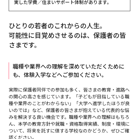
実した学費／住まいサポート体制があります。
づき定められている学校教育法にあるように「教育
修得し、パリ校の2年次に進級できるコースを設置し
です。企業と連携した最新の教育カリキュラムと施
専任職員と連携しながら個別にフォロー。 学費・生
める称号で、4年制以上の高度な専門教育で身につ
毎年5～6人の世界的クリエイターを招いて、トッ
する目的」です。大学は「学問・研究のための教
ています。パリから世界へ、グローバルに羽ばたき
設・設備と優秀な指導陣を整え、学費に見合う教育
活面の不安を少しでも減らし、安心して学べる環境
く、知識・技術・人間性を評価するものです。 4年制
プ・オピニオン・リーダー講義（T.O.L.）を実施。世
学費援助システム
育」、専門学校は「実践的・実務的な教育」を主な
たい・・・大きな志しに応えます。
的価値を追及しています。教育の質の高さに対する
を整えています。
大学の学士と同様に、大学院への入学資格も与えら
界一流の感性・クリエイティブ術を、 直接肌で感じ
本学は、創立当初より産学連携を教育の基本理念と
目的としています。そのため、学ぶ環境はもちろ
モード学園パリ校 CREAPOLE〈クレアポール〉
自信を証明するのが『完全就職保証制度』『国家資
ひとりの若者のこれからの人生。
れます。2年以上の専門コース（昼間）を卒業した学
ることができる貴重な機会です。
しています。即戦力となるスペシャリスト育成に努力
ん、卒業後の進路も異なります。また、大学は4年間
希望の就職を、就職指導担任がバックアップ。
パリ校留学コース
格 合格保証制度』です。学費は未来への投資である
生には、国認定による称号「専門士」が 付与されま
充実の教師・講師陣
可能性に目覚めさせるのは、保護者の皆
し、幾多の実績を重ねてきました。その大きな成果
で必要単位を取得するのに対し、専門学校は1年ごと
就職活動において、業界が求める人材ニーズを把握し
以上、しっかりと希望の就職を約束するのが教育機
す。いずれも学歴より専門領域を極めた即戦力とな
として、「モード提携企業 学費免除制度」がありま
校費留学制度
に必要単位を取得することが定められています。こ
さまです。
た就職指導担任が、学生本人の資質や生活環境を把
関の責任だと考えています。
る人材を、社会が求めた結果の称号です。
す。これは、日本を代表するファッション関連企業
本学はフランス、イギリス、イタリア、アメリカの一
のため、専門学校では1年ごとの成長を確実に感じる
握している担任教師と連携。本人の希望を聞きなが
各社と本学が特別提携した返還不要の奨学金制度で
流専門学校や大学への校費留学制度を設けていま
ボイス オブ スチューデントシステム
ことができる環境といえます。
ら、就職が決まるまで、責任を持って指導します。
ファッション×IT×医療「専門」を超えた幅広い学び
す。この他にも、保護者にできるだけ負担をかけた
す。留学に必要な入学手続きや費用（渡航費および
本学の学生には、教師や講師の指導方法を評価・採
独自の就職支援システム
を実現。
職種や業界への理解を深めていただくために
くない、という学生たちの気持ちに応えるために、
学費1年分）は本学が負担します。国際感覚を体得
点する機会があります。教師・講師が学生を一方的
ファッション・美容のモード学園、IT・デジタルコン
も、体験入学などへご参加ください。
充実した『学費援助システム』があります。低金利
MACの会
し、専門分野をグローバルな視野で価値判断できる
に評価することが一般的ですが、学生ひとり１人の
テンツのHAL、医療・福祉・スポーツの医校／医専。 
で利用できる国の教育ローンや提携銀行教育ローンな
本学は、創立以来、約43,000人の卒業生を送り出し
クリエイターの育成を目的としています。
生の声をヒヤリングすることにより、教育の理想的
この3つの教育機関が融合した新しい専門学校とし
どの「学資融資制度」。日本学生支援機構やモード
実際に保護者同伴での参加も多く、皆さまの教育・進路へ
ました。MACの会は、卒業生たちが着実な前進をす
グローバルネットワーク環境
な成果をあげることが可能です。私たちは、常に独
て、グループ校の授業を選択できる「学学連携授業」
学園独自の「奨学金制度」。働きながら学ぼうとす
の関心の高さを感じています。「子どもが目指している職
るために必要な、相互援助協力機関です。 
自のスタンスで、より良い教育環境を創るよう努力
を実施しています。 自分の専門以外の科目も学ぶこ
パリ、ローマ、ロンドン卒業旅行
る学生をサポートする「勤労学生支援制度」など、
種や業界のことがわからない」「大学へ進学したほうが良
MAC（MODE ACADEMY CLUB）は結束の要であり、
しています。
とで、スペシャリストに通じる応用力を養い、就職戦
学園生活の最後を飾るパリ、ローマへの卒業旅行も
入学希望者が、経済的な理由で勉学を断念すること
いのでは」など、保護者の皆さまが抱えている代表的な悩
機関誌を通じての情報交換、特別講義の聴講、学園
線を勝ち抜き、即戦力として働くための自信につな
教育の一環です。ファッションや芸術の歴史と伝統
のないよう、ひとり１人のニーズにあった学費援助
みを解決する良い機会です。職種や業界への理解はもちろ
催事への参加など、 卒業後の優れたコミュニケーシ
がります。
に触れることは、国際人としてのより豊かな感性を
を実現しています。
ん、本学の教育方針や就職・資格取得実績、制度・環境に
ョン機関として活動をしています。また、卒業生全
養い、社会へと羽ばたく卒業生に、大きな勇気と夢
奨学金・学費サポート
ついて、将来を託すに値する学校なのかどうか、ぜひご確
員の中から、その年度に最も活躍した卒業生に対
を与えてくれます。また、ヘア・メイクアーティスト
認ください。
し、 「MAC大賞」（副賞50万円）を授与していま