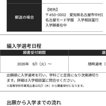
【宛先】
〒450-0002　愛知県名古屋市中村区名
郵送の場合
名古屋モード学園　入学相談室行
入学願書在中
編入学選考日程
願書受付期間
選
2026年　9/1（火）～
随時選考（
出願順に入学選考を行い、学科ごと定員になり次第締切り
ます。詳細は入学相談室に問合せください。
※高等学校卒業見込者は10/1（木）から願書受付となります。
出願から入学までの流れ