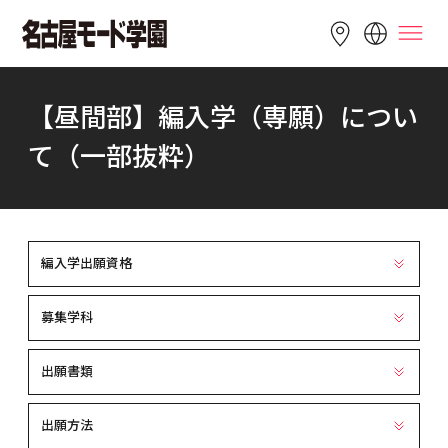
LANGUAGE
【昼間部】編入学（専願）につい
English
简体中文
繁體中文
て（一部抜粋）
Bahasa 
한국어
Tiếng Việt
Indonesia
編入学出願資格
募集学科
出願書類
出願方法