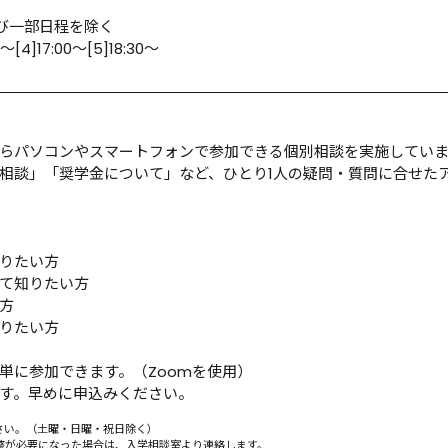
び一部日程を除く

30～[4]17:00～[5]18:30～
らパソコンやスマートフォンで参加できる個別相談を実施していま
相談」「奨学金について」など、ひとり1人の疑問・質問に合せたア
りたい方

て知りたい方



りたい方

に参加できます。（Zoomを使用）

す。早めに申込みください。
ださい。（土曜・日曜・祝日除く）

整が必要になった場合は、入学相談室より連絡します。