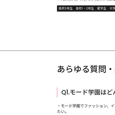
高校3年生
高校1・2年生
留学生
大
あらゆる質問・
Q1.モード学園は
・モード学園でファッション、イ
たい。
