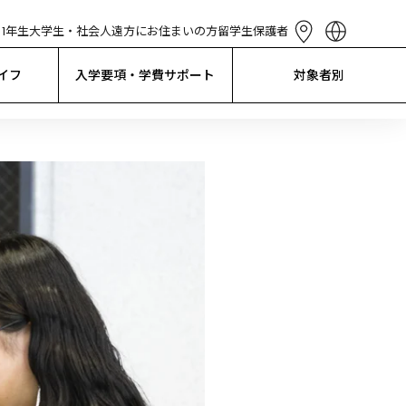
1年生
大学生・社会人
遠方にお住まいの方
留学生
保護者
English
简体中文
イフ
入学要項・学費サポート
対象者別
繁體中文
한국어
Tiếng Việt
Bahasa 
Indonesia