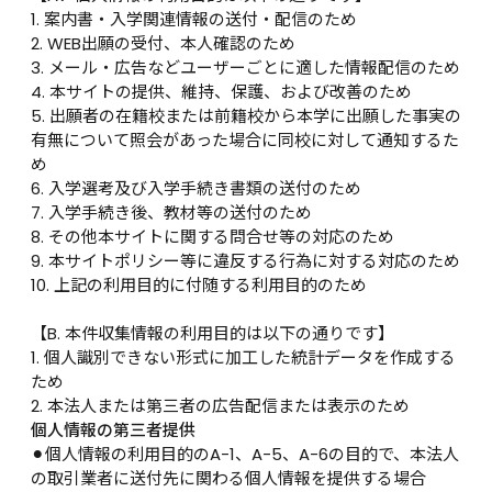
1. 案内書・入学関連情報の送付・配信のため

2. WEB出願の受付、本人確認のため

3. メール・広告などユーザーごとに適した情報配信のため

4. 本サイトの提供、維持、保護、および改善のため

5. 出願者の在籍校または前籍校から本学に出願した事実の
有無について照会があった場合に同校に対して通知するた
め

6. 入学選考及び入学手続き書類の送付のため

7. 入学手続き後、教材等の送付のため

8. その他本サイトに関する問合せ等の対応のため

9. 本サイトポリシー等に違反する行為に対する対応のため

10. 上記の利用目的に付随する利用目的のため

【B. 本件収集情報の利用目的は以下の通りです】

1. 個人識別できない形式に加工した統計データを作成する
ため

2. 本法人または第三者の広告配信または表示のため
個人情報の第三者提供
⚫︎個人情報の利用目的のA-1、A-5、A-6の目的で、本法人
の取引業者に送付先に関わる個人情報を提供する場合
