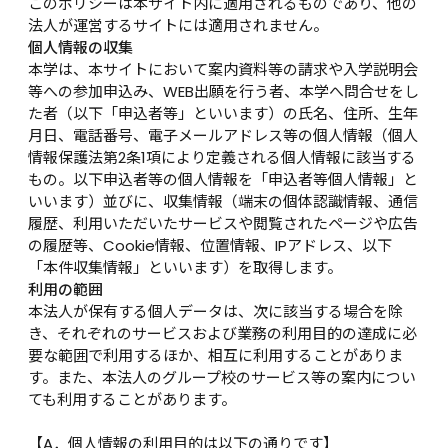
このポリシーは本サイト内に適用されるものであり、他の
法人が運営するサイトには適用されません。
個人情報の収集
本学は、本サイトにおいて案内資料等の請求や入学説明会
等への参加申込み、WEB出願を行う者、本学へ問合せをし
た者（以下「申込者等」といいます）の氏名、住所、生年
月日、電話番号、電子メールアドレス等の個人情報（個人
情報保護法第2条1項により定義される個人情報に該当する
もの。以下申込者等の個人情報を「申込者等個人情報」と
いいます）並びに、収集情報（端末の個体認識情報、通信
履歴、利用いただいたサービスや閲覧されたページや広告
の履歴等、Cookie情報、位置情報、IPアドレス、以下
「本件収集情報」といいます）を取得します。
利用の範囲
本法人が保有する個人データは、次に該当する場合を除
き、それぞれのサービスおよび業務の利用目的の達成に必
要な範囲で利用するほか、相互に利用することがありま
す。また、本法人のグループ校のサービス等の案内につい
ても利用することがあります。

【A．個人情報の利用目的は以下の通りです】
