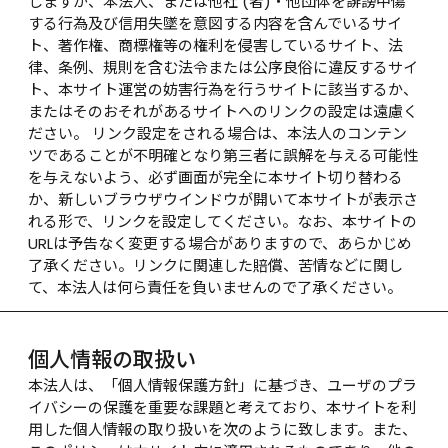
しますが、本法人、または他社 (者)・他団体を誹謗中傷
する行為及び信用失墜を意図する内容を含んでいるサイ
ト、著作権、商標権等の権利を侵害しているサイト、法
律、条例、規則を含む法令または公序良俗に違反するサイ
ト、本サイト運営の妨害行為を行うサイトに該当するか、
またはそのおそれがあるサイトへのリンクの設定は遠慮く
ださい。 リンク設定をされる場合は、本法人のコンテン
ツであることが不明確となり第三者に誤解を与える可能性
を与えないよう、必ず画面が完全に本サイト切り替わる
か、新しいブラウザウインドウが開いて本サイトが表示さ
れる形で、リンクを設定してください。なお、本サイトの
URLは予告なく変更する場合がありますので、あらかじめ
了承ください。リンクに関連した賠償、苦情などに関し
て、本法人は何ら責任を負いませんので了承ください。
個人情報の取扱い
本法人は、「個人情報保護方針」に基づき、ユーザのプラ
イバシーの保護を重要な課題と考えており、本サイトを利
用した個人情報の取り扱いを次のように致します。また、