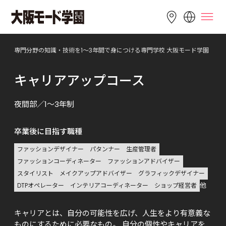
LANGUAGE
専門分野の知識・技術を1～3年間で身につける専門学校 大阪モード学園
English
简体中文
繁體中文
キャリアアップコース
Bahasa 
한국어
Tiếng Việt
Indonesia
夜間部／1～3年制
卒業後に目指す職種
ファッションデザイナー
パタンナー
生産管理者
ファッションコーディネーター
ファッションアドバイザー
スタイリスト
メイクアップアドバイザー
グラフィックデザイナー
他
DTPオペレーター
インテリアコーディネーター
ショップ経営者
キャリアとは、自分の可能性を広げ、人生をより有意義な
ものにするために必要なもの。 自分の個性やキャリアを