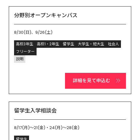
分野別オープンキャンパス
8/30(日)、9/26(土)
高校3年生
高校1・2年生
留学生
大学生・短大生
社会人
フリーター
説明
詳細を見て申込む
留学生入学相談会
8/17(月)～21(金)・24(月)～28(金)
留学生