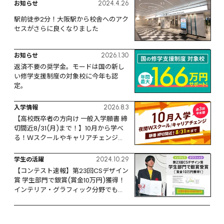
お知らせ
2024.4.26
駅前徒歩2分！大阪駅から校舎へのアク
セスがさらに良くなりました
お知らせ
2026.1.30
返済不要の奨学金。モードは国の新し
い修学支援制度の対象校に今年も認
定。
入学情報
2026.8.3
【高校既卒者の方向け 一般入学願書 締
切間近8/31(月)まで！】10月から学べ
る！Ｗスクールやキャリアチェンジな
ど、リスタートするなら今！
学生の活躍
2024.10.29
【コンテスト速報】第23回CSデザイン
賞 学生部門で銀賞(賞金10万円)獲得！
インテリア・グラフィック分野でも活
躍