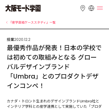
LANGUAGE
『産学直結ケーススタディ』一覧
English
简体中文
繁體中文
授業
2020.12.2
Bahasa 
한국어
Tiếng Việt
最優秀作品が発表！日本の学校で
Indonesia
は初めての取組みとなる グロー
バルデザインブランド
「Umbra」とのプロダクトデザ
インコンペ！
カナダ・トロント生まれのデザインブランドUmbra社と
インテリア学科との産学連携として実施していた「プロダ