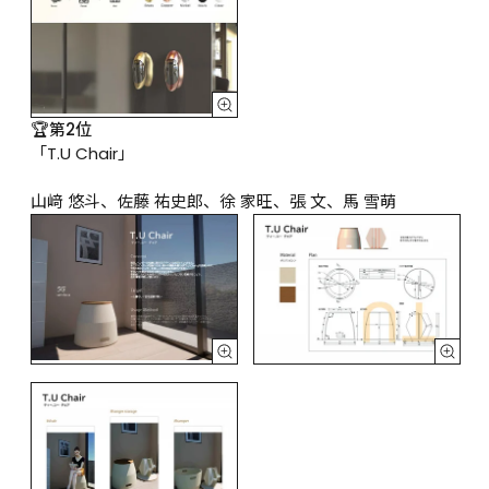
🏆第2位
「T.U Chair」

山﨑 悠斗、佐藤 祐史郎、徐 家旺、張 文、馬 雪萌