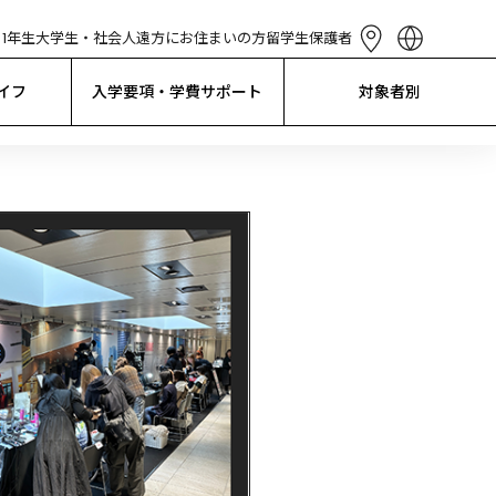
1年生
大学生・社会人
遠方にお住まいの方
留学生
保護者
English
简体中文
イフ
入学要項・学費サポート
対象者別
繁體中文
한국어
Tiếng Việt
Bahasa 
Indonesia