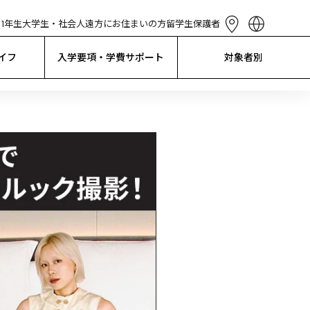
1年生
大学生・社会人
遠方にお住まいの方
留学生
保護者
English
简体中文
イフ
入学要項・学費サポート
対象者別
繁體中文
한국어
Tiếng Việt
Bahasa 
Indonesia