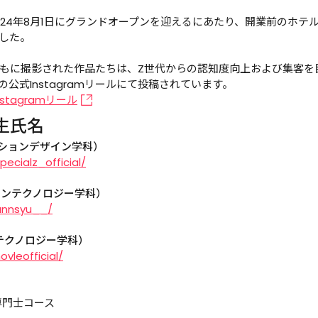
024年8月1日にグランドオープンを迎えるにあたり、開業前のホテ
した。

もに撮影された作品たちは、Z世代からの認知度向上および集客を
公式Instagramリールにて投稿されています。
tagramリール
生氏名
ァッションデザイン学科）
ecialz_official/
ションテクノロジー学科）
annsyu__/
ンテクノロジー学科）
vleofficial/
門士コース
