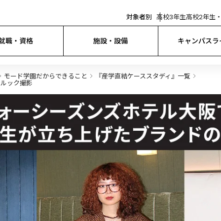
対象者別
高校3年生
高校2年生・
就職・資格
施設・設備
キャンパスラ
モード学園だからできること
『産学直結ケーススタディ』一覧
でルック撮影