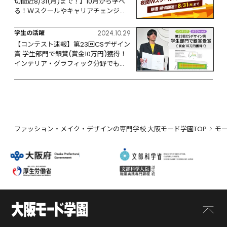
切間近8/31(月)まで！】10月から学べ
る！Ｗスクールやキャリアチェンジな
ど、リスタートするなら今！
学生の活躍
2024.10.29
【コンテスト速報】第23回CSデザイン
賞 学生部門で銀賞(賞金10万円)獲得！
インテリア・グラフィック分野でも活
躍
ファッション・メイク・デザインの専門学校 大阪モード学園TOP
モ