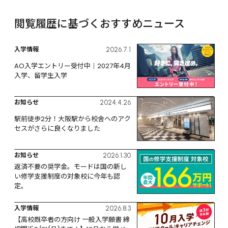
閲覧履歴に基づくおすすめニュース
入学情報
2026.7.1
AO入学エントリー受付中｜2027年4月
入学、留学生入学
お知らせ
2024.4.26
駅前徒歩2分！大阪駅から校舎へのアク
セスがさらに良くなりました
お知らせ
2026.1.30
返済不要の奨学金。モードは国の新し
い修学支援制度の対象校に今年も認
定。
入学情報
2026.8.3
【高校既卒者の方向け 一般入学願書 締