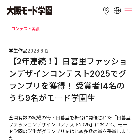
LANGUAGE
コンテスト実績
English
简体中文
繁體中文
学生作品
2026.6.12
Bahasa 
한국어
Tiếng Việt
【2年連続！】日暮里ファッショ
Indonesia
ンデザインコンテスト2025でグ
ランプリを獲得！ 受賞者14名の
うち9名がモード学園生
全国有数の繊維の街・日暮里を舞台に開催された「日暮里
ファッションデザインコンテスト2025」において、モー
ド学園の学生がグランプリをはじめ多数の賞を受賞しまし
た。