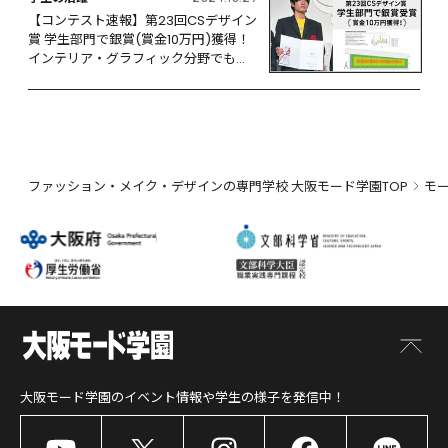
【コンテスト速報】第23回CSデザイン
賞 学生部門で銀賞(賞金10万円)獲得！
インテリア・グラフィック分野でも活
躍
ファッション・メイク・デザインの専門学校 大阪モード学園TOP
モ
大阪モード学園
のイベント情報や学生の様子を発信中！