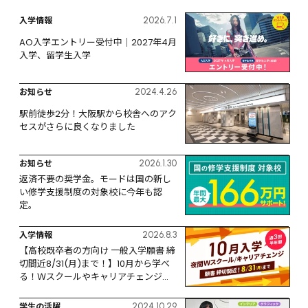
入学情報
2026.7.1
AO入学エントリー受付中｜2027年4月
入学、留学生入学
お知らせ
2024.4.26
駅前徒歩2分！大阪駅から校舎へのアク
セスがさらに良くなりました
お知らせ
2026.1.30
返済不要の奨学金。モードは国の新し
い修学支援制度の対象校に今年も認
定。
入学情報
2026.8.3
【高校既卒者の方向け 一般入学願書 締
切間近8/31(月)まで！】10月から学べ
る！Ｗスクールやキャリアチェンジな
ど、リスタートするなら今！
学生の活躍
2024.10.29