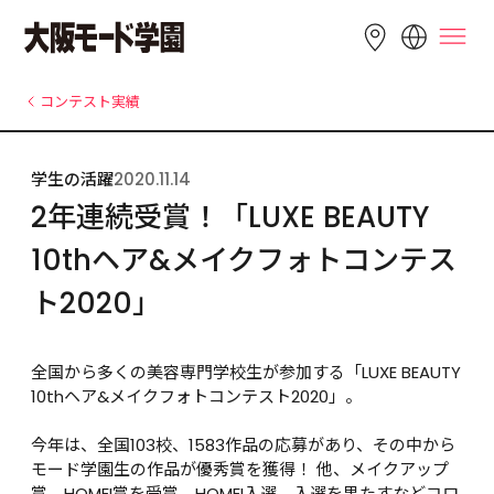
LANGUAGE
コンテスト実績
English
简体中文
繁體中文
学生の活躍
2020.11.14
Bahasa 
한국어
Tiếng Việt
2年連続受賞！「LUXE BEAUTY 
Indonesia
10thヘア&メイクフォトコンテス
ト2020」
全国から多くの美容専門学校生が参加する「LUXE BEAUTY 
10thヘア&メイクフォトコンテスト2020」。

今年は、全国103校、1583作品の応募があり、その中から
モード学園生の作品が優秀賞を獲得！ 他、メイクアップ
賞、HOMEI賞を受賞、HOMEI入選、入選を果たすなどコロ