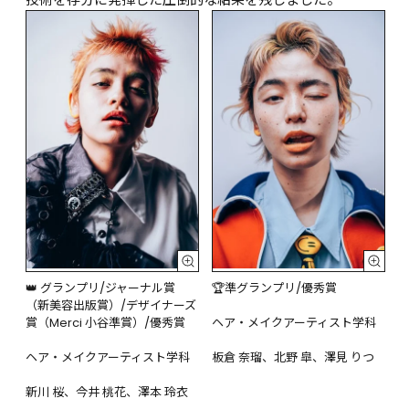
👑 グランプリ/ジャーナル賞
🏆準グランプリ/優秀賞

（新美容出版賞）/デザイナーズ
賞（Merci 小谷準賞）/優秀賞

ヘア・メイクアーティスト学科

ヘア・メイクアーティスト学科

板倉 奈瑠、北野 皐、澤見 りつ
新川 桜、今井 桃花、澤本 玲衣