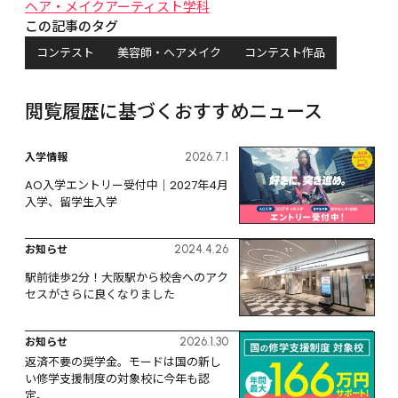
ヘア・メイクアーティスト学科
この記事のタグ
コンテスト
美容師・ヘアメイク
コンテスト作品
閲覧履歴に基づくおすすめニュース
入学情報
2026.7.1
AO入学エントリー受付中｜2027年4月
入学、留学生入学
お知らせ
2024.4.26
駅前徒歩2分！大阪駅から校舎へのアク
セスがさらに良くなりました
お知らせ
2026.1.30
返済不要の奨学金。モードは国の新し
い修学支援制度の対象校に今年も認
定。