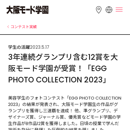
LANGUAGE
コンテスト実績
English
简体中文
繁體中文
学生の活躍
2023.5.17
Bahasa 
한국어
Tiếng Việt
3年連続グランプリ含む12賞を大
Indonesia
阪モード学園が受賞！「EGG 
PHOTO COLLECTION 2023」
美容学生のフォトコンテスト「EGG PHOTO COLLECTION 
2023」の結果が発表され、大阪モード学園生の作品がグ
ランプリを獲得し三連覇を達成！ 他、準グランプリ、デ
ザイナーズ賞、ジャーナル賞、優秀賞などモード学園の学
生作品が8作品12賞を獲得しました。日頃の授業で学んだ
技術を存分に発揮した圧倒的な結果を残しました。