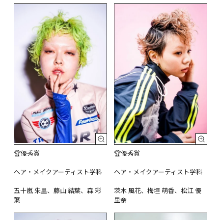
🏆優秀賞

🏆優秀賞

ヘア・メイクアーティスト学科

ヘア・メイクアーティスト学科

五十嵐 朱里、藤山 結葉、森 彩
茨木 風花、梅垣 萌香、松江 優
葉
里奈