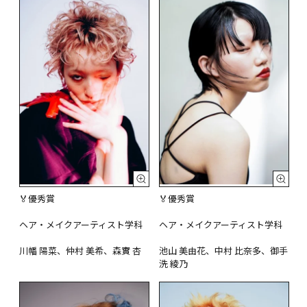
🏅優秀賞

🏅優秀賞

ヘア・メイクアーティスト学科

ヘア・メイクアーティスト学科

川幡 陽菜、仲村 美希、森實 杏
池山 美由花、中村 比奈多、御手
洗 綾乃