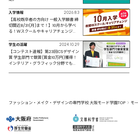
入学情報
2026.8.3
【高校既卒者の方向け 一般入学願書 締
切間近8/31(月)まで！】10月から学べ
る！Ｗスクールやキャリアチェンジな
ど、リスタートするなら今！
学生の活躍
2024.10.29
【コンテスト速報】第23回CSデザイン
賞 学生部門で銀賞(賞金10万円)獲得！
インテリア・グラフィック分野でも活
躍
ファッション・メイク・デザインの専門学校 大阪モード学園TOP
モ