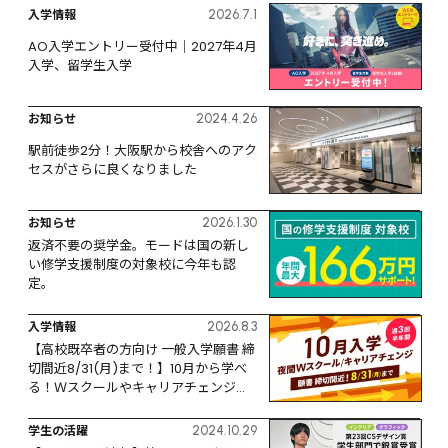
入学情報
2026.7.1
AO入学エントリー受付中｜2027年4月
入学、留学生入学
お知らせ
2024.4.26
駅前徒歩2分！大阪駅から校舎へのアク
セスがさらに良くなりました
お知らせ
2026.1.30
返済不要の奨学金。モードは国の新し
い修学支援制度の対象校に今年も認
定。
入学情報
2026.8.3
【高校既卒者の方向け 一般入学願書 締
切間近8/31(月)まで！】10月から学べ
る！Ｗスクールやキャリアチェンジな
ど、リスタートするなら今！
学生の活躍
2024.10.29