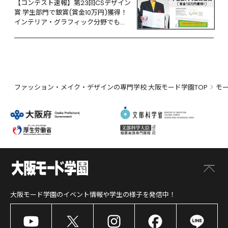
【コンテスト速報】第23回CSデザイン
賞 学生部門で銀賞(賞金10万円)獲得！
インテリア・グラフィック分野でも活
躍
ファッション・メイク・デザインの専門学校 大阪モード学園TOP
モ
大阪モード学園
のイベント情報や学生の様子を発信中！