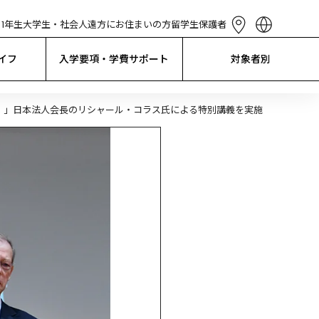
1年生
大学生・社会人
遠方にお住まいの方
留学生
保護者
English
简体中文
イフ
入学要項・学費サポート
対象者別
繁體中文
한국어
Tiếng Việt
EL）」日本法人会長のリシャール・コラス氏による特別講義を実施
Bahasa 
Indonesia