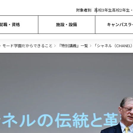
対象者別
高校3年生
高校2年生・
就職・資格
施設・設備
キャンパスラ
モード学園だからできること
『特別講義』一覧
「シャネル（CHAN