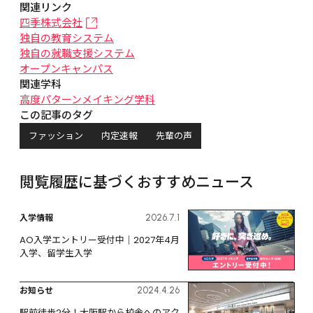
関連リンク
四季株式会社
独自の教育システム
独自の就職支援システム
オープンキャンパス
関連学科
高度パターンメイキング学科
この記事のタグ
ファッション
内定速報
先輩の声
閲覧履歴に基づくおすすめニュース
入学情報
2026.7.1
AO入学エントリー受付中｜2027年4月
入学、留学生入学
お知らせ
2024.4.26
駅前徒歩2分！大阪駅から校舎へのアク