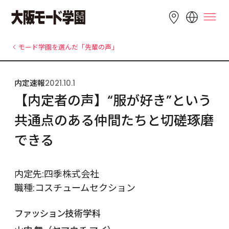
LANGUAGE
モード学園を選んだ「先輩の声」
English
简体中文
繁體中文
内定速報
2021.10.1
Bahasa 
한국어
Tiếng Việt
【内定者の声】“服が好き”という
Indonesia
共通点のある仲間たちと切磋琢磨
できる
内定先:四季株式会社
職種:コスチュームセクション