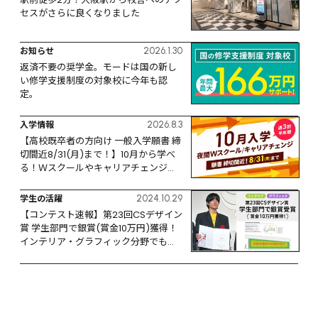
セスがさらに良くなりました
お知らせ
2026.1.30
返済不要の奨学金。モードは国の新し
い修学支援制度の対象校に今年も認
定。
入学情報
2026.8.3
【高校既卒者の方向け 一般入学願書 締
切間近8/31(月)まで！】10月から学べ
る！Ｗスクールやキャリアチェンジな
ど、リスタートするなら今！
学生の活躍
2024.10.29
【コンテスト速報】第23回CSデザイン
賞 学生部門で銀賞(賞金10万円)獲得！
インテリア・グラフィック分野でも活
躍