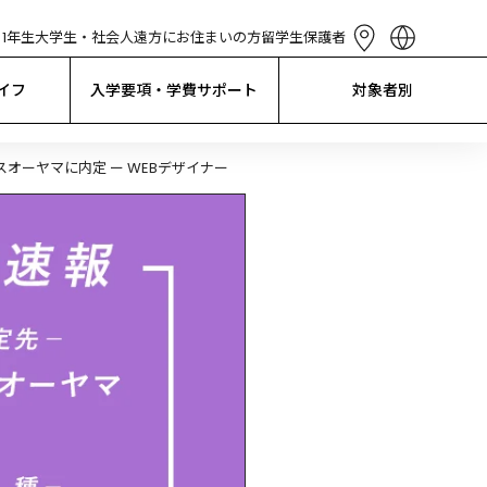
1年生
大学生・社会人
遠方にお住まいの方
留学生
保護者
English
简体中文
イフ
入学要項・学費サポート
対象者別
繁體中文
한국어
Tiếng Việt
スオーヤマに内定 ー WEBデザイナー
Bahasa 
Indonesia