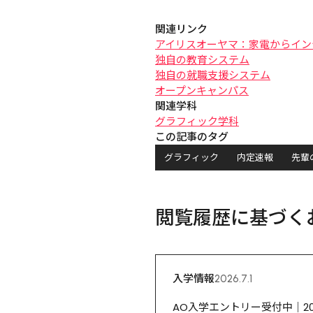
関連リンク
アイリスオーヤマ：家電からイン
独自の教育システム
独自の就職支援システム
オープンキャンパス
関連学科
グラフィック学科
この記事のタグ
グラフィック
内定速報
先輩
閲覧履歴に基づく
入学情報
2026.7.1
AO入学エントリー受付中｜2