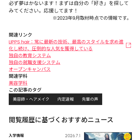
必ず夢はかないます！まずは自分の「好き」を探して
みてください。応援してます！
※2023年9月取材時点での情報です。
関連リンク
LIPPS hair：常に最新の技術、最高のスタイルを求め進
化し続け、圧倒的な人気を獲得している
独自の教育システム
独自の就職支援システム
オープンキャンパス
関連学科
美容学科
この記事のタグ
美容師・ヘアメイク
内定速報
先輩の声
閲覧履歴に基づくおすすめニュース
入学情報
2026.7.1