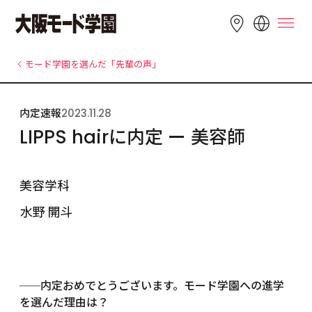
LANGUAGE
モード学園を選んだ「先輩の声」
English
简体中文
繁體中文
内定速報
2023.11.28
Bahasa 
한국어
Tiếng Việt
LIPPS hairに内定 ー 美容師
Indonesia
内定おめでとうございます。モード学園への進学
──
を選んだ理由は？