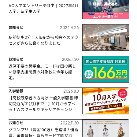
AO入学エントリー受付中｜2027年4月
入学、留学生入学
お知らせ
2024.4.26
駅前徒歩2分！大阪駅から校舎へのアク
セスがさらに良くなりました
お知らせ
2026.1.30
返済不要の奨学金。モードは国の新し
い修学支援制度の対象校に今年も認
定。
入学情報
2026.8.3
【高校既卒者の方向け 一般入学願書 締
切間近8/31(月)まで！】10月から学べ
る！Ｗスクールやキャリアチェンジな
ど、リスタートするなら今！
お知らせ
2022.11.30
グランプリ（賞金100万）を獲得！優秀
賞、審査員特別賞もモード学園が独