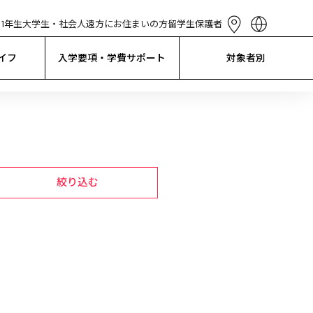
1年生
大学生・社会人
遠方にお住まいの方
留学生
保護者
English
简体中文
イフ
入学要項・学費サポート
対象者別
繁體中文
한국어
Tiếng Việt
Bahasa 
Indonesia
絞り込む