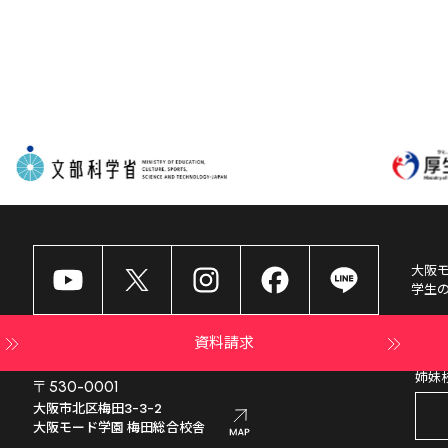
大阪
学生
資料請求
姉妹
〒530-0001
大阪市北区梅田3-3-2

大阪モード学園 梅田総合校舎