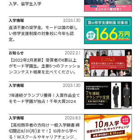
入学、留学生入学
入学情報
2026.1.30
返済不要の奨学金。モードは国の新し
い修学支援制度の対象校に今年も認
定。
お知らせ
2022.2.1
【2022年2月更新】受賞者の6割以上
がモード学園生。主要5つのファッショ
ンコンテスト結果を比べてください。
入学情報
2025.1.30
7年連続グランプリ獲得！入賞作品全て
をモード学園が独占！千年大賞2024
入学情報
2026.8.3
【高校既卒者の方向け 一般入学願書 締
切間近8/31(月)まで！】10月から学べ
る！Ｗスクールやキャリアチェンジな