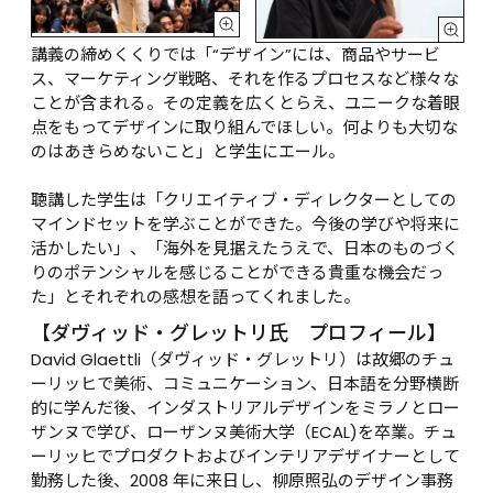
講義の締めくくりでは「“デザイン”には、商品やサービ
ス、マーケティング戦略、それを作るプロセスなど様々な
ことが含まれる。その定義を広くとらえ、ユニークな着眼
点をもってデザインに取り組んでほしい。何よりも大切な
のはあきらめないこと」と学生にエール。

聴講した学生は「クリエイティブ・ディレクターとしての
マインドセットを学ぶことができた。今後の学びや将来に
活かしたい」、「海外を見据えたうえで、日本のものづく
りのポテンシャルを感じることができる貴重な機会だっ
た」とそれぞれの感想を語ってくれました。
【ダヴィッド・グレットリ氏　プロフィール】
David Glaettli（ダヴィッド・グレットリ）は故郷のチュ
ーリッヒで美術、コミュニケーション、日本語を分野横断
的に学んだ後、インダストリアルデザインをミラノとロー
ザンヌで学び、ローザンヌ美術大学（ECAL)を卒業。チュ
ーリッヒでプロダクトおよびインテリアデザイナーとして
勤務した後、2008 年に来日し、柳原照弘のデザイン事務