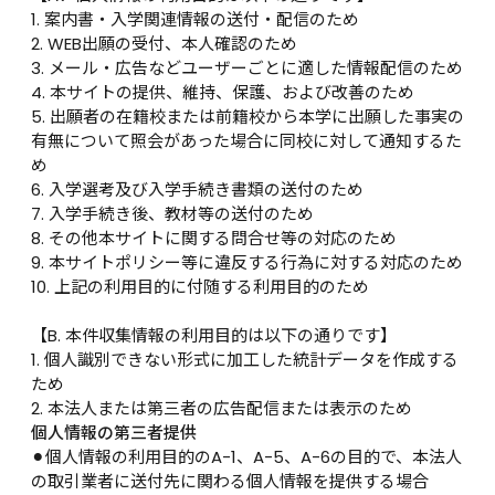
1. 案内書・入学関連情報の送付・配信のため

2. WEB出願の受付、本人確認のため

3. メール・広告などユーザーごとに適した情報配信のため

4. 本サイトの提供、維持、保護、および改善のため

5. 出願者の在籍校または前籍校から本学に出願した事実の
有無について照会があった場合に同校に対して通知するた
め

6. 入学選考及び入学手続き書類の送付のため

7. 入学手続き後、教材等の送付のため

8. その他本サイトに関する問合せ等の対応のため

9. 本サイトポリシー等に違反する行為に対する対応のため

10. 上記の利用目的に付随する利用目的のため

【B. 本件収集情報の利用目的は以下の通りです】

1. 個人識別できない形式に加工した統計データを作成する
ため

2. 本法人または第三者の広告配信または表示のため
個人情報の第三者提供
⚫︎個人情報の利用目的のA-1、A-5、A-6の目的で、本法人
の取引業者に送付先に関わる個人情報を提供する場合
