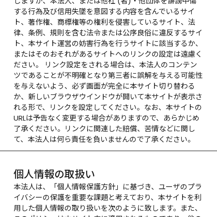
しますが、本法人、または他社 (者)・他団体を誹謗中傷
する行為及び信用失墜を意図する内容を含んでいるサイ
ト、著作権、商標権等の権利を侵害しているサイト、法
律、条例、規則を含む法令または公序良俗に違反するサイ
ト、本サイト運営の妨害行為を行うサイトに該当するか、
またはそのおそれがあるサイトへのリンクの設定は遠慮く
ださい。 リンク設定をされる場合は、本法人のコンテン
ツであることが不明確となり第三者に誤解を与える可能性
を与えないよう、必ず画面が完全に本サイト切り替わる
か、新しいブラウザウインドウが開いて本サイトが表示さ
れる形で、リンクを設定してください。なお、本サイトの
URLは予告なく変更する場合がありますので、あらかじめ
了承ください。リンクに関連した賠償、苦情などに関し
て、本法人は何ら責任を負いませんので了承ください。
個人情報の取扱い
本法人は、「個人情報保護方針」に基づき、ユーザのプラ
イバシーの保護を重要な課題と考えており、本サイトを利
用した個人情報の取り扱いを次のように致します。また、