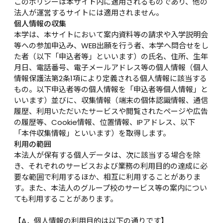
このポリシーは本サイト内に適用されるものであり、他の
法人が運営するサイトには適用されません。
個人情報の収集
本学は、本サイトにおいて案内資料等の請求や入学説明会
等への参加申込み、WEB出願を行う者、本学へ問合せをし
た者（以下「申込者等」といいます）の氏名、住所、生年
月日、電話番号、電子メールアドレス等の個人情報（個人
情報保護法第2条1項により定義される個人情報に該当する
もの。以下申込者等の個人情報を「申込者等個人情報」と
いいます）並びに、収集情報（端末の個体認識情報、通信
履歴、利用いただいたサービスや閲覧されたページや広告
の履歴等、Cookie情報、位置情報、IPアドレス、以下
「本件収集情報」といいます）を取得します。
利用の範囲
本法人が保有する個人データは、次に該当する場合を除
き、それぞれのサービスおよび業務の利用目的の達成に必
要な範囲で利用するほか、相互に利用することがありま
す。また、本法人のグループ校のサービス等の案内につい
ても利用することがあります。

【A．個人情報の利用目的は以下の通りです】
