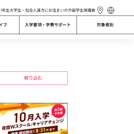
1年生
大学生・社会人
遠方にお住まいの方
留学生
保護者
English
简体中文
イフ
入学要項・学費サポート
対象者別
繁體中文
한국어
Tiếng Việt
Bahasa 
Indonesia
絞り込む