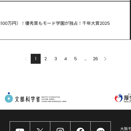
100万円）！優秀賞もモード学園が独占！千年大賞2025
1
2
3
4
5
...
26
大阪