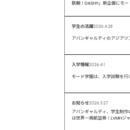
鉄腕！DASH!!」新企画にモ
学生の活躍
2026.4.28
アバンギャルディのアジアツ
入学情報
2026.4.1
モード学園は、入学試験を行い
お知らせ
2026.3.27
アバンギャルディ、学生制作の
は世界一周航空券！LVMHジャパン、
表！