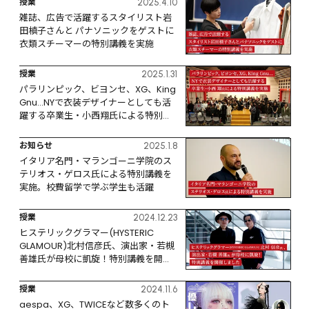
授業
2025.4.10
雑誌、広告で活躍するスタイリスト岩
田槙子さんと パナソニックをゲストに
衣類スチーマーの特別講義を実施
授業
2025.1.31
パラリンピック、ビヨンセ、XG、King 
Gnu…NYで衣装デザイナーとしても活
躍する卒業生・小西翔氏による特別講
義を実施。
お知らせ
2025.1.8
イタリア名門・マランゴーニ学院のス
テリオス・ゲロス氏による特別講義を
実施。校費留学で学ぶ学生も活躍
授業
2024.12.23
ヒステリックグラマー(HYSTERIC 
GLAMOUR)北村信彦氏、演出家・若槻
善雄氏が母校に凱旋！特別講義を開催
しました
授業
2024.11.6
aespa、XG、TWICEなど数多くのト