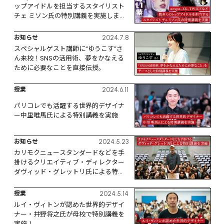
ップアイドルを担当するスタイリスト 
チェ ミソン氏の特別講義を実施しまし
た
お知らせ
2024.7.8
スペシャルゲスト講師に“ゆうこす”さ
ん来校！SNSの活用術、夢をかなえる
ために必要なことを直接伝授。
授業
2024.6.11
パリコレでも活躍する世界的デザイナ
ー中里唯馬氏による特別講義を実施
お知らせ
2024.5.23
カリモクニュースタンダードなどを手
掛けるクリエイティブ・ディレクター 
ダヴィッド・グレットリ氏による特別
講義を実施
授業
2024.5.14
ルイ・ヴィトンが認めた世界的デザイ
ナー・井野将之氏が母校で特別講義を
実施！