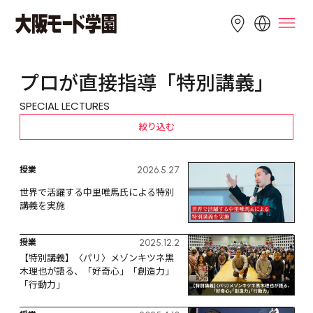
LANGUAGE
プロが直接指導「特別講義」
English
简体中文
繁體中文
SPECIAL LECTURES
Bahasa 
한국어
Tiếng Việt
絞り込む
Indonesia
授業
2026.5.27
世界で活躍する中里唯馬氏による特別
講義を実施
授業
2025.12.2
【特別講義】〈パリ〉メゾンキツネ黒
木理也が語る、「好奇心」「創造力」
「行動力」