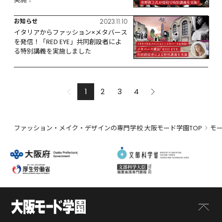
お知らせ
2023.11.10
イタリアからファッション×メタバース
を発信！「RED EYE」共同創設者によ
る特別講義を実施しました
1
2
3
4
ファッション・メイク・デザインの専門学校 大阪モード学園TOP
モ