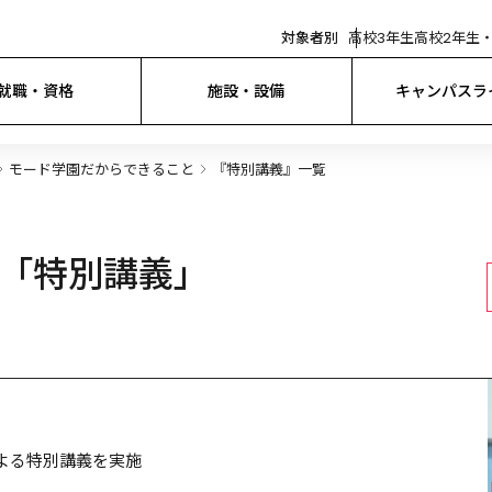
対象者別
高校3年生
高校2年生・
就職・資格
施設・設備
キャンパスラ
モード学園だからできること
『特別講義』一覧
「特別講義」
よる特別講義を実施