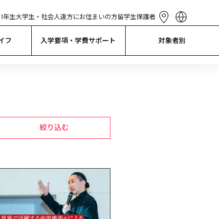
1年生
大学生・社会人
遠方にお住まいの方
留学生
保護者
English
简体中文
イフ
入学要項・学費サポート
対象者別
繁體中文
한국어
Tiếng Việt
Bahasa 
Indonesia
絞り込む