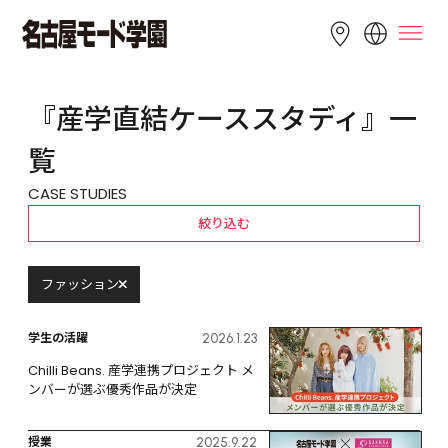
LANGUAGE
『産学直結ケーススタディ』一
English
简体中文
繁體中文
覧
Bahasa 
한국어
Tiếng Việt
CASE STUDIES
Indonesia
絞り込む
ファッション
学生の活躍
2026.1.23
Chilli Beans. 産学連携プロジェクト メ
ンバーが選ぶ優秀作品が決定
授業
2025.9.22