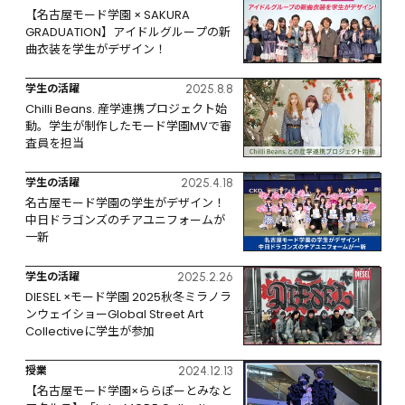
【名古屋モード学園 × SAKURA  
GRADUATION】アイドルグループの新
曲衣装を学生がデザイン！
学生の活躍
2025.8.8
Chilli Beans. 産学連携プロジェクト始
動。学生が制作したモード学園MVで審
査員を担当
学生の活躍
2025.4.18
名古屋モード学園の学生がデザイン！
中日ドラゴンズのチアユニフォームが
一新
学生の活躍
2025.2.26
DIESEL ×モード学園 2025秋冬ミラノラ
ンウェイショーGlobal Street Art 
Collectiveに学生が参加
授業
2024.12.13
【名古屋モード学園×ららぽーとみなと