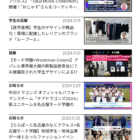
アクルス】「LaLa MODE Collection」
開催！"おじゃす"さんをコーディネー
トする企画も
学生の活躍
2024.11.19
【産学連携】学生のデザインが商品
化！環境に配慮したレリアンのブラン
ド「ループール」
授業
2024.9.10
【モード学園×Workman Colors】ア
パレル業界最大級の新製品発表会にて
お披露目された学生デザインによる17
アイテムが全国販売開始！
お知らせ
2024.3.29
中日ドラゴンズ オフィシャルパフォー
マンスチーム「チアドラゴンズ2024」 
新ユニホームを名古屋モード学園の学
生がデザイン
お知らせ
2023.11.25
【ららぽーと名古屋みなとアクルス×名
古屋モード学園】地域学⽣・地域企業
が⼀体となったファッションイベント