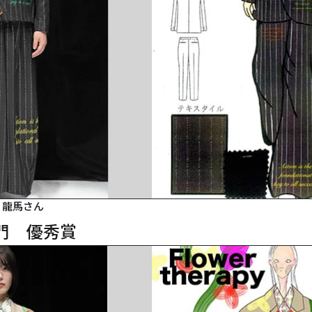
 龍馬さん
門　優秀賞