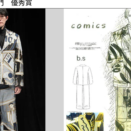
門　優秀賞