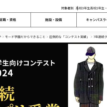
対象者別
高校3年生
高校2年生・
就職・資格
施設・設備
キャンパスラ
P
モード学園だからできること
圧倒的な「コンテスト実績」
7年連続