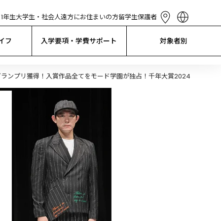
1年生
大学生・社会人
遠方にお住まいの方
留学生
保護者
English
简体中文
イフ
入学要項・学費サポート
対象者別
繁體中文
한국어
Tiếng Việt
グランプリ獲得！入賞作品全てをモード学園が独占！千年大賞2024
Bahasa 
Indonesia