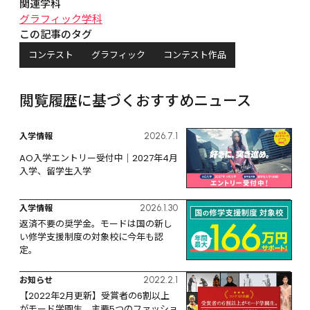
関連学科
グラフィック学科
この記事のタグ
コンテスト
グラフィック
コンテスト作品
閲覧履歴に基づくおすすめニュース
入学情報
2026.7.1
AO入学エントリー受付中｜2027年4月
入学、留学生入学
入学情報
2026.1.30
返済不要の奨学金。モードは国の新し
い修学支援制度の対象校に今年も認
定。
お知らせ
2022.2.1
【2022年2月更新】受賞者の6割以上
がモード学園生。主要5つのファッショ