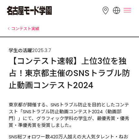
LANGUAGE
コンテスト実績
English
简体中文
繁體中文
学生の活躍
2025.3.7
Bahasa 
한국어
Tiếng Việt
【コンテスト速報】上位3位を独
Indonesia
占！東京都主催のSNSトラブル防
止動画コンテスト2024
東京都が開催する、SNSトラブル防止を目的としたコンテ
スト「SNSトラブル防止動画コンテスト2024（動画部
門）」にて、グラフィック学科の学生が、最優秀賞・優秀
賞・準優秀賞を受賞しました。
SNS総フォロワー数420万人越えの大人気タレント・ねお