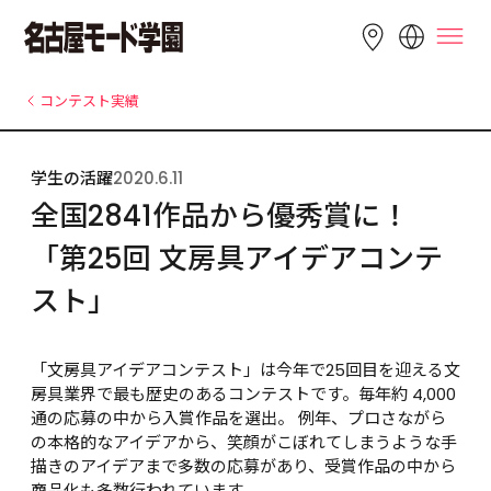
LANGUAGE
コンテスト実績
English
简体中文
繁體中文
学生の活躍
2020.6.11
Bahasa 
한국어
Tiếng Việt
全国2841作品から優秀賞に！
Indonesia
「第25回 文房具アイデアコンテ
スト」
「文房具アイデアコンテスト」は今年で25回目を迎える文
房具業界で最も歴史のあるコンテストです。毎年約 4,000 
通の応募の中から入賞作品を選出。 例年、プロさながら
の本格的なアイデアから、笑顔がこぼれてしまうような手
描きのアイデアまで多数の応募があり、受賞作品の中から
商品化も多数行われています。
