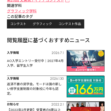
第25回 文房具アイデアコンテスト
関連学科
グラフィック学科
この記事のタグ
コンテスト
グラフィック
コンテスト作品
閲覧履歴に基づくおすすめニュース
入学情報
2026.7.1
AO入学エントリー受付中｜2027年4月
入学、留学生入学
入学情報
2026.1.30
返済不要の奨学金。モードは国の新し
い修学支援制度の対象校に今年も認
定。
お知らせ
2022.2.1
【2022年2月更新】受賞者の6割以上