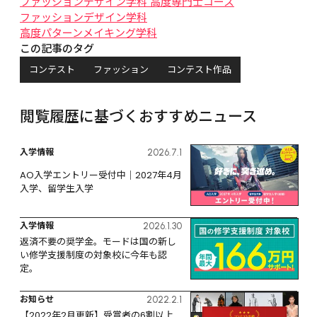
ファッションデザイン学科 高度専門士コース
ファッションデザイン学科
高度パターンメイキング学科
この記事のタグ
コンテスト
ファッション
コンテスト作品
閲覧履歴に基づくおすすめニュース
入学情報
2026.7.1
AO入学エントリー受付中｜2027年4月
入学、留学生入学
入学情報
2026.1.30
返済不要の奨学金。モードは国の新し
い修学支援制度の対象校に今年も認
定。
お知らせ
2022.2.1
【2022年2月更新】受賞者の6割以上