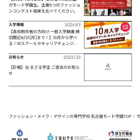
がモード学園生。主要5つのファッショ
ンコンテスト結果を比べてください。
入学情報
2026.8.3
【高校既卒者の方向け 一般入学願書 締
切間近8/31(月)まで！】10月から学べ
る！Ｗスクールやキャリアチェンジな
ど、リスタートするなら今！
お知らせ
2023.1.23
【訃報】谷 まさる学主 ご逝去のお知ら
せ
ファッション・メイク・デザインの専門学校 名古屋モード学園TOP