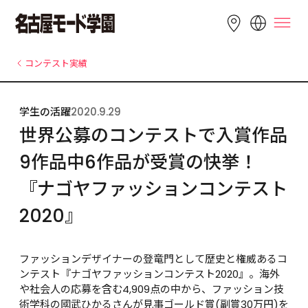
LANGUAGE
コンテスト実績
English
简体中文
繁體中文
学生の活躍
2020.9.29
Bahasa 
한국어
Tiếng Việt
世界公募のコンテストで入賞作品
Indonesia
9作品中6作品が受賞の快挙！
『ナゴヤファッションコンテスト
2020』
ファッションデザイナーの登竜門として歴史と権威あるコ
ンテスト『ナゴヤファッションコンテスト2020』。海外
や社会人の応募を含む4,909点の中から、ファッション技
術学科の國武ひかるさんが見事ゴールド賞(副賞30万円)を