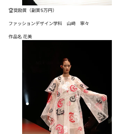
🏆奨励賞（副賞5万円）

ファッションデザイン学科　山﨑　寧々

作品名 花美