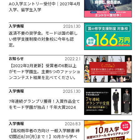
AO入学エントリー受付中｜2027年4月
入学、留学生入学
入学情報
2026.1.30
返済不要の奨学金。モードは国の新し
い修学支援制度の対象校に今年も認
定。
お知らせ
2022.2.1
【2022年2月更新】受賞者の6割以上
がモード学園生。主要5つのファッショ
ンコンテスト結果を比べてください。
入学情報
2025.1.30
7年連続グランプリ獲得！入賞作品全て
をモード学園が独占！千年大賞2024
入学情報
2026.8.3
【高校既卒者の方向け 一般入学願書 締
切間近8/31(月)まで！】10月から学べ