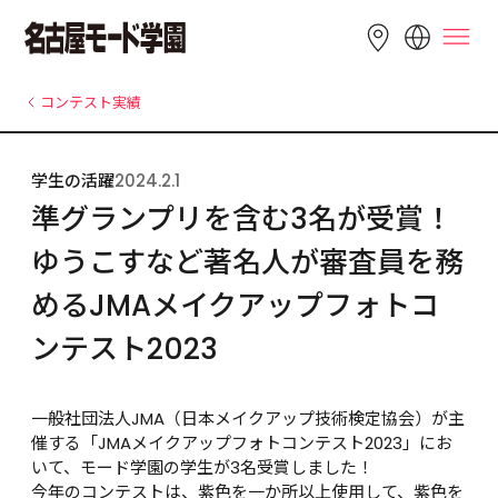
LANGUAGE
コンテスト実績
English
简体中文
繁體中文
学生の活躍
2024.2.1
Bahasa 
한국어
Tiếng Việt
準グランプリを含む3名が受賞！
Indonesia
ゆうこすなど著名人が審査員を務
めるJMAメイクアップフォトコ
ンテスト2023
一般社団法人JMA（日本メイクアップ技術検定協会）が主
催する「JMAメイクアップフォトコンテスト2023」にお
いて、モード学園の学生が3名受賞しました！

今年のコンテストは、紫色を一か所以上使用して、紫色を