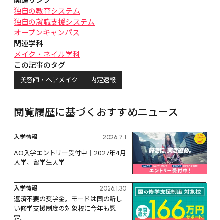
関連リンク
独自の教育システム
独自の就職支援システム
オープンキャンパス
関連学科
メイク・ネイル学科
この記事のタグ
美容師・ヘアメイク
内定速報
閲覧履歴に基づくおすすめニュース
入学情報
2026.7.1
AO入学エントリー受付中｜2027年4月
入学、留学生入学
入学情報
2026.1.30
返済不要の奨学金。モードは国の新し
い修学支援制度の対象校に今年も認
定。