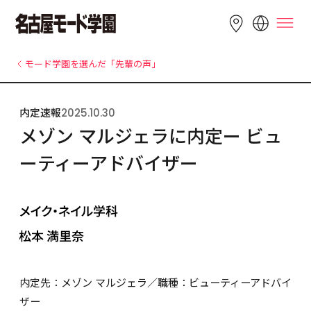
LANGUAGE
モード学園を選んだ「先輩の声」
English
简体中文
繁體中文
内定速報
2025.10.30
Bahasa 
한국어
Tiếng Việt
メゾン マルジェラに内定ー ビュ
Indonesia
ーティーアドバイザー
内定先：メゾン マルジェラ／職種：ビューティーアドバイ
ザー