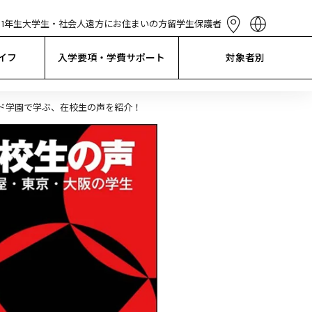
1年生
大学生・社会人
遠方にお住まいの方
留学生
保護者
English
简体中文
イフ
入学要項・学費サポート
対象者別
繁體中文
한국어
Tiếng Việt
ド学園で学ぶ、在校生の声を紹介！
Bahasa 
Indonesia