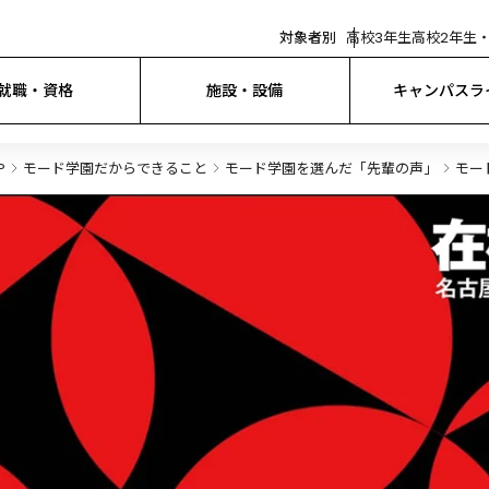
対象者別
高校3年生
高校2年生・
就職・資格
施設・設備
キャンパスラ
P
モード学園だからできること
モード学園を選んだ「先輩の声」
モー