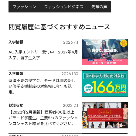
ファッション
ファッションビジネス
先輩の声
閲覧履歴に基づくおすすめニュース
入学情報
2026.7.1
AO入学エントリー受付中｜2027年4月
入学、留学生入学
入学情報
2026.1.30
返済不要の奨学金。モードは国の新し
い修学支援制度の対象校に今年も認
定。
お知らせ
2022.2.1
【2022年2月更新】受賞者の6割以上
がモード学園生。主要5つのファッショ
ンコンテスト結果を比べてください。