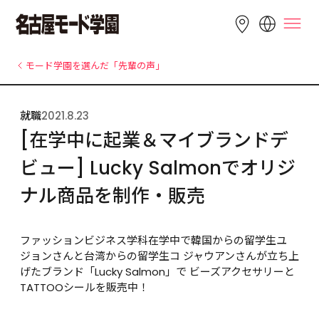
LANGUAGE
モード学園を選んだ「先輩の声」
English
简体中文
繁體中文
就職
2021.8.23
Bahasa 
한국어
Tiếng Việt
[在学中に起業＆マイブランドデ
Indonesia
ビュー] Lucky Salmonでオリジ
ナル商品を制作・販売
ファッションビジネス学科在学中で韓国からの留学生ユ 
ジョンさんと台湾からの留学生コ ジャウアンさんが立ち上
げたブランド「Lucky Salmon」で ビーズアクセサリーと
TATTOOシールを販売中！
