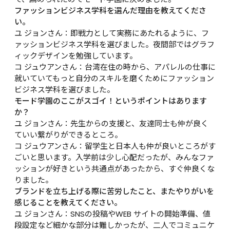
ファッションビジネス学科を選んだ理由を教えてくださ
い。
ユ ジョンさん：即戦力として実務にあたれるように、フ
ァッションビジネス学科を選びました。夜間部ではグラフ
ィックデザインを勉強しています。

コ ジュウアンさん：台湾在住の時から、アパレルの仕事に
就いていてもっと自分のスキルを磨くためにファッション
ビジネス学科を選びました。
モード学園のここがスゴイ！というポイントはあります
か？
ユ ジョンさん：先生からの支援と、友達同士も仲が良く
ていい繋がりができるところ。

コ ジュウアンさん：留学生と日本人も仲が良いところがす
ごいと思います。入学前は少し心配だったが、みんなファ
ッションが好きという共通点があったから、すぐ仲良くな
りました。
ブランドを立ち上げる際に苦労したこと、またやりがいを
感じることを教えてください。
ユ ジョンさん：SNSの投稿やWEB サイトの開始準備、値
段設定など細かな部分は難しかったが、二人でコミュニケ