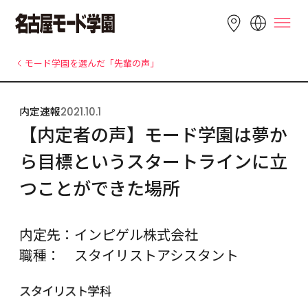
LANGUAGE
モード学園を選んだ「先輩の声」
English
简体中文
繁體中文
内定速報
2021.10.1
Bahasa 
한국어
Tiếng Việt
【内定者の声】モード学園は夢か
Indonesia
ら目標というスタートラインに立
つことができた場所
内定先：インピゲル株式会社
職種：　スタイリストアシスタント