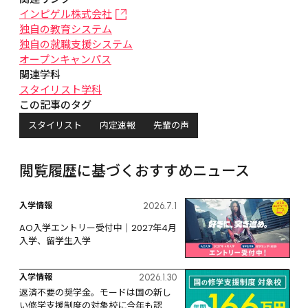
インピゲル株式会社
独自の教育システム
独自の就職支援システム
オープンキャンパス
関連学科
スタイリスト学科
この記事のタグ
スタイリスト
内定速報
先輩の声
閲覧履歴に基づくおすすめニュース
入学情報
2026.7.1
AO入学エントリー受付中｜2027年4月
入学、留学生入学
入学情報
2026.1.30
返済不要の奨学金。モードは国の新し
い修学支援制度の対象校に今年も認