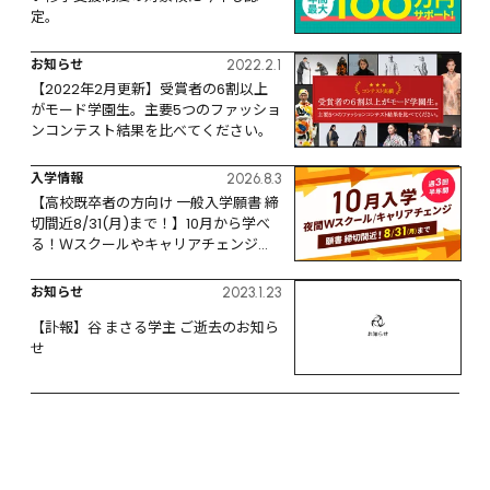
定。
お知らせ
2022.2.1
【2022年2月更新】受賞者の6割以上
がモード学園生。主要5つのファッショ
ンコンテスト結果を比べてください。
入学情報
2026.8.3
【高校既卒者の方向け 一般入学願書 締
切間近8/31(月)まで！】10月から学べ
る！Ｗスクールやキャリアチェンジな
ど、リスタートするなら今！
お知らせ
2023.1.23
【訃報】谷 まさる学主 ご逝去のお知ら
せ