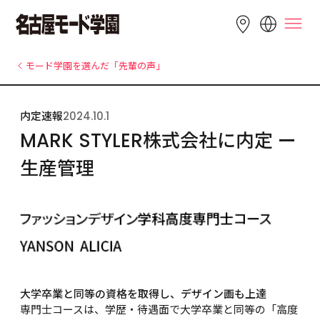
LANGUAGE
モード学園を選んだ「先輩の声」
English
简体中文
繁體中文
内定速報
2024.10.1
Bahasa 
한국어
Tiếng Việt
MARK STYLER株式会社に内定 ー 
Indonesia
生産管理
大学卒業と同等の資格を取得し、デザイン画も上達
専門士コースは、学歴・待遇面で大学卒業と同等の「高度