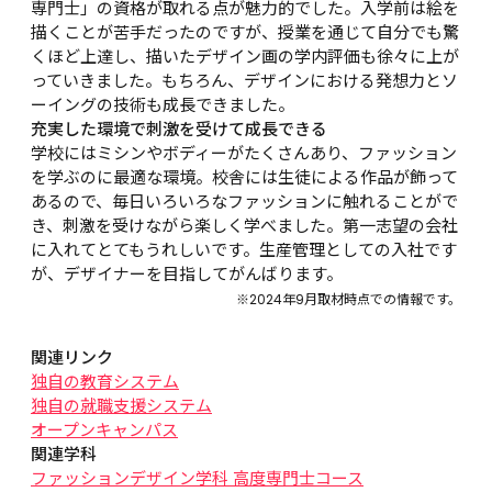
専門士」の資格が取れる点が魅力的でした。入学前は絵を
描くことが苦手だったのですが、授業を通じて自分でも驚
くほど上達し、描いたデザイン画の学内評価も徐々に上が
っていきました。もちろん、デザインにおける発想力とソ
ーイングの技術も成長できました。
充実した環境で刺激を受けて成長できる
学校にはミシンやボディーがたくさんあり、ファッション
を学ぶのに最適な環境。校舎には生徒による作品が飾って
あるので、毎日いろいろなファッションに触れることがで
き、刺激を受けながら楽しく学べました。第一志望の会社
に入れてとてもうれしいです。生産管理としての入社です
が、デザイナーを目指してがんばります。
※2024年9月取材時点での情報です。
関連リンク
独自の教育システム
独自の就職支援システム
オープンキャンパス
関連学科
ファッションデザイン学科 高度専門士コース