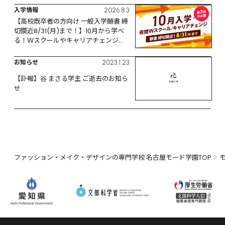
入学情報
2026.8.3
【高校既卒者の方向け 一般入学願書 締
切間近8/31(月)まで！】10月から学べ
る！Ｗスクールやキャリアチェンジな
ど、リスタートするなら今！
お知らせ
2023.1.23
【訃報】谷 まさる学主 ご逝去のお知ら
せ
ファッション・メイク・デザインの専門学校 名古屋モード学園TOP