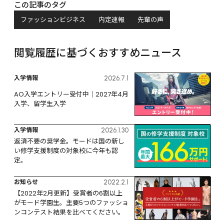
この記事のタグ
ファッションビジネス
内定速報
先輩の声
閲覧履歴に基づくおすすめニュース
入学情報
2026.7.1
AO入学エントリー受付中｜2027年4月
入学、留学生入学
入学情報
2026.1.30
返済不要の奨学金。モードは国の新し
い修学支援制度の対象校に今年も認
定。
お知らせ
2022.2.1
【2022年2月更新】受賞者の6割以上
がモード学園生。主要5つのファッショ
ンコンテスト結果を比べてください。