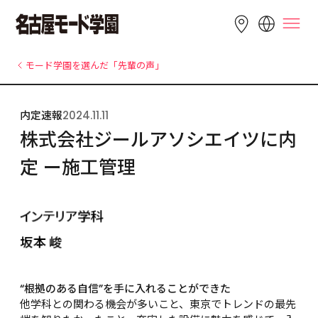
LANGUAGE
モード学園を選んだ「先輩の声」
English
简体中文
繁體中文
内定速報
2024.11.11
Bahasa 
한국어
Tiếng Việt
株式会社ジールアソシエイツに内
Indonesia
定 ー施工管理
“根拠のある自信”を手に入れることができた
他学科との関わる機会が多いこと、東京でトレンドの最先