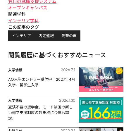
独自の就職支援システム
オープンキャンパス
関連学科
インテリア学科
この記事のタグ
インテリア
内定速報
先輩の声
閲覧履歴に基づくおすすめニュース
入学情報
2026.7.1
AO入学エントリー受付中｜2027年4月
入学、留学生入学
入学情報
2026.1.30
返済不要の奨学金。モードは国の新し
い修学支援制度の対象校に今年も認
定。
お知らせ
2022.2.1