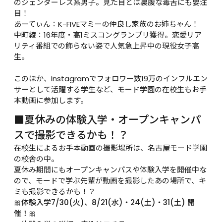
のジェンダーレス系男子。見た目とは裏腹な毒舌にも要注
目！

あーてぃん：K-FIVEマミーの仲良し家族のお姉ちゃん！

中町綾：16年度・高1ミスコングランプリ獲得。恋愛リア
リティ番組での飾らない姿で人気急上昇中の現役女子高
生。

このほか、Instagramでフォロワー数19万のインフルエン
サーとして活躍する学生など、モード学園の在校生もお手
本動画に参加します。
■夏休みの体験入学・オープンキャンパ
スで撮影できるかも！？
在校生によるお手本動画の撮影場所は、名古屋モード学園
の校舎の中。

夏休み期間にもオープンキャンパスや体験入学を開催中な
ので、モードで学ぶ先輩が動画を撮影したあの場所で、キ
ミも撮影できるかも！？
🎀体験入学7/30(火)、8/21(水)・24(土)・31(土) 開
催！🎀