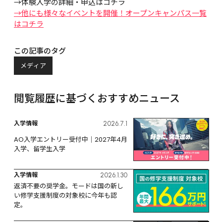
→体験入学の詳細・申込はコチラ
→他にも様々なイベントを開催！オープンキャンパス一覧
はコチラ
この記事のタグ
メディア
閲覧履歴に基づくおすすめニュース
入学情報
2026.7.1
AO入学エントリー受付中｜2027年4月
入学、留学生入学
入学情報
2026.1.30
返済不要の奨学金。モードは国の新し
い修学支援制度の対象校に今年も認
定。