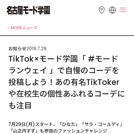
LANGUAGE
MODEニュース
English
简体中文
繁體中文
お知らせ
2019.7.29
Bahasa 
한국어
Tiếng Việt
TikTok×モード学園「 #モード
Indonesia
ランウェイ 」で自慢のコーデを
投稿しよう！あの有名TikToker
や在校生の個性あふれるコーデに
も注目
7月29日(月)スタート。「ひなた」「サラ・コールディ」
「山之内すず」も参加のファッションチャレンジ