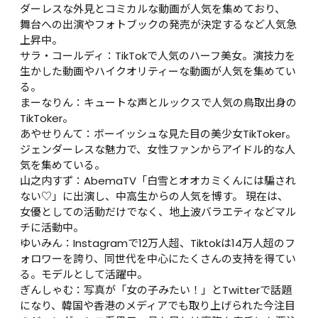
ダーレスな外見とコミカルな動画が人気を集めており、 
舞台への出演やフォトブックの発売が決定するなど人気急
上昇中。

サラ・コールディ：TikTokで人気のハーフ美女。演技力を
生かした動画やハイクオリティーな動画が人気を集めてい
る。

まーなりん：キュートな声とルックスで人気の鳥取出身の
TikToker。

あやせりんて：ボーイッシュな見た目の美少女TikToker。
ジェンダーレスな魅力で、女性ファンからアイドル的な人
気を集めている。

山之内すず：AbemaTV「白雪とオオカミくんには騙され
ない♡」に出演し、中高生からの人気を博す。 現在は、
女優としての活動だけでなく、地上波バラエティなどマル
チに活動中。

ゆいみん：Instagramで12万人超、Tiktokは14万人超のフ
ォロワーを誇り、同世代を中心にたくさんの支持を得てい
る。モデルとして活躍中。

ぎんしゃむ：写真が「女の子みたい！」とTwitterで話題
になり、韓国や香港のメディアでも取り上げられた今注目