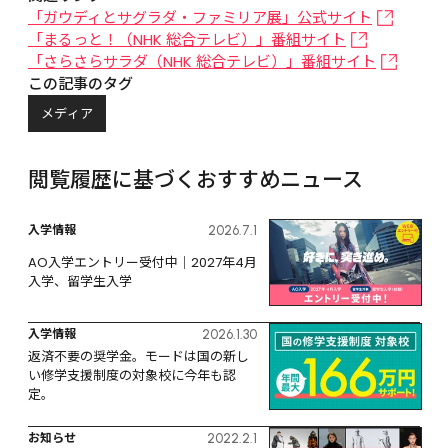
「ガウディとサグラダ・ファミリア展」公式サイト
「まるっと！（NHK 総合テレビ）」番組サイト
「さらさらサラダ（NHK 総合テレビ）」番組サイト
この記事のタグ
メディア
閲覧履歴に基づくおすすめニュース
入学情報
2026.7.1
AO入学エントリー受付中｜2027年4月
入学、留学生入学
入学情報
2026.1.30
返済不要の奨学金。モードは国の新し
い修学支援制度の対象校に今年も認
定。
お知らせ
2022.2.1