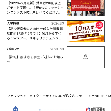
【2022年2月更新】受賞者の6割以上
がモード学園生。主要5つのファッショ
ンコンテスト結果を比べてください。
入学情報
2026.8.3
【高校既卒者の方向け 一般入学願書 締
切間近8/31(月)まで！】10月から学べ
る！Ｗスクールやキャリアチェンジな
ど、リスタートするなら今！
お知らせ
2023.1.23
【訃報】谷 まさる学主 ご逝去のお知ら
せ
ファッション・メイク・デザインの専門学校 名古屋モード学園TOP