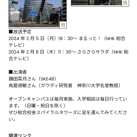
■放送予定

2024 年 2 月 5 日（月）18：30～ まるっと！（NHK 総合
テレビ）

2024 年 2 月 8 日（木）11：30～ さらさらサラダ（NHK 総
合テレビ）

■出演者

鎌田菜月さん（SKE48）

鳥居徳敏さん（ガウディ研究者　神奈川大学名誉教授）

オープンキャンパスは毎月実施、入学相談は毎日行ってい
ます。（日曜・祝日を除く）

ぜひ総合校舎スパイラルタワーズに足を運んでみてくださ
い。
関連リンク