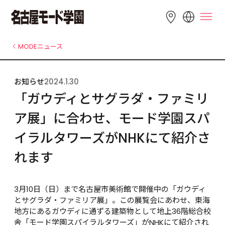
LANGUAGE
MODEニュース
English
简体中文
繁體中文
お知らせ
2024.1.30
Bahasa 
한국어
Tiếng Việt
「ガウディとサグラダ・ファミリ
Indonesia
ア展」に合わせ、モード学園スパ
イラルタワーズがNHKにて紹介さ
れます
3月10日（日）まで名古屋市美術館で開催中の「ガウディ
とサグラダ・ファミリア展」。この展覧会にあわせ、東海
地方にあるガウディに通ずる建築物として地上36階総合校
舎「モード学園スパイラルタワーズ」がNHKにて紹介され