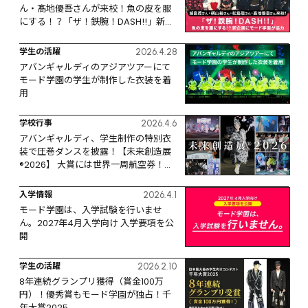
ん・髙地優吾さんが来校！魚の皮を服
にする！？「ザ！鉄腕！DASH!!」新企
画にモード学園が協力
学生の活躍
2026.4.28
アバンギャルディのアジアツアーにて
モード学園の学生が制作した衣装を着
用
学校行事
2026.4.6
アバンギャルディ、学生制作の特別衣
装で圧巻ダンスを披露！【未来創造展
®️2026】 大賞には世界一周航空券！
LVMHジャパン、HYSTERIC 
GLAMOUR、Maison Kitsunéほか各賞
入学情報
2026.4.1
が発表！
モード学園は、入学試験を行いませ
ん。2027年4月入学向け 入学要項を公
開
学生の活躍
2026.2.10
8年連続グランプリ獲得（賞金100万
円）！優秀賞もモード学園が独占！千
年大賞2025