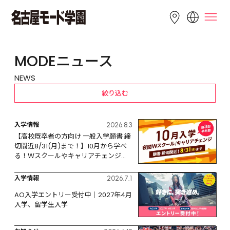
LANGUAGE
MODEニュース
English
简体中文
繁體中文
NEWS
Bahasa 
한국어
Tiếng Việt
絞り込む
Indonesia
入学情報
2026.8.3
【高校既卒者の方向け 一般入学願書 締
切間近8/31(月)まで！】10月から学べ
る！Ｗスクールやキャリアチェンジな
ど、リスタートするなら今！
入学情報
2026.7.1
AO入学エントリー受付中｜2027年4月
入学、留学生入学