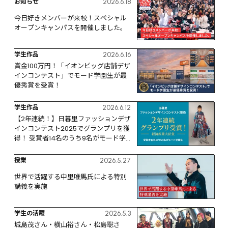
お知らせ
2026.6.18
今日好きメンバーが来校！スペシャル
オープンキャンパスを開催しました。
学生作品
2026.6.16
賞金100万円！「イオンビッグ店舗デザ
インコンテスト」でモード学園生が最
優秀賞を受賞！
学生作品
2026.6.12
【2年連続！】日暮里ファッションデザ
インコンテスト2025でグランプリを獲
得！ 受賞者14名のうち9名がモード学
園生
授業
2026.5.27
世界で活躍する中里唯馬氏による特別
講義を実施
学生の活躍
2026.5.3
城島茂さん・横山裕さん・松島聡さ