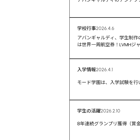
学校行事
2026.4.6
アバンギャルディ、学生制作の
は世界一周航空券！LVMHジャパン、
表！
入学情報
2026.4.1
モード学園は、入学試験を行い
学生の活躍
2026.2.10
8年連続グランプリ獲得（賞金