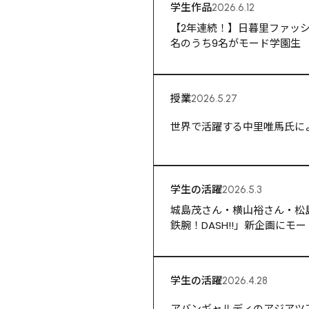
学生作品
2026.6.12
【2年連続！】日暮里ファッシ
名のうち9名がモード学園生
授業
2026.5.27
世界で活躍する中里唯馬氏に
学生の活躍
2026.5.3
城島茂さん・横山裕さん・松
鉄腕！DASH!!」新企画にモ
学生の活躍
2026.4.28
アバンギャルディのアジアツ