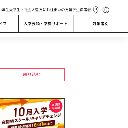
1年生
大学生・社会人
遠方にお住まいの方
留学生
保護者
English
简体中文
イフ
入学要項・学費サポート
対象者別
繁體中文
한국어
Tiếng Việt
Bahasa 
Indonesia
絞り込む