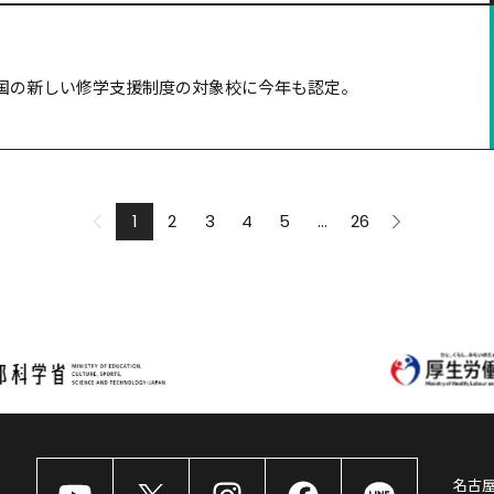
国の新しい修学支援制度の対象校に今年も認定。
1
2
3
4
5
...
26
名古