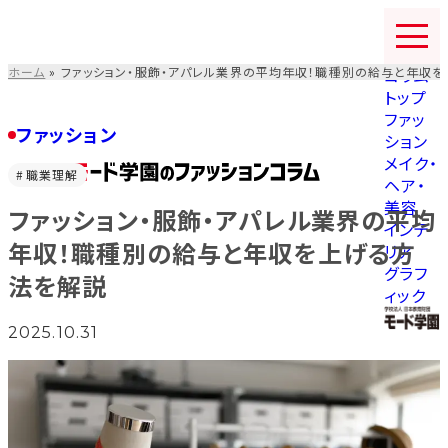
コ
ン
テ
ホーム
»
ファッション・服飾・アパレル業界の平均年収！職種別の給与と年収
コラム
ン
トップ
ツ
ファッ
を
ファッション
ション
ス
メイク・
キ
職業理解
ヘア・
ッ
美容
ファッション・服飾・アパレル業界の平均
プ
インテ
す
年収！職種別の給与と年収を上げる方
リア
る
グラフ
法を解説
ィック
2025.10.31