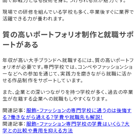
間で即戦力となる技術を身につけられる点が魅力です。
現場での研修を組んでいる学校も多く、卒業後すぐに業界で
活躍できる力が養われます。
質の高いポートフォリオ制作と就職サポ
ートがある
年収が高い大手ブランドへ就職するには、質の高いポートフ
ォリオが必要です。専門学校では、コンペやファッションショ
ーなどへの参加を通じて、実践力を磨きながら就職に活か
せる作品制作をサポートしています。
また、企業との深いつながりを持つ学校が多く、過去の卒業
生が在籍する企業への就職もしやすくなります。
関連記事：
服飾・ファッションの専門学校に通うのは後悔す
る？働きながら通える？学費や就職先も解説！
関連記事：
服飾・ファッション専門学校の学費はいくら？大
学との比較や費用を抑える方法